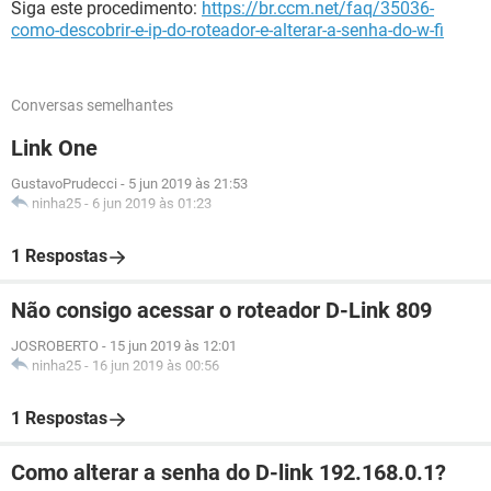
Siga este procedimento:
https://br.ccm.net/faq/35036-
como-descobrir-e-ip-do-roteador-e-alterar-a-senha-do-w-fi
Conversas semelhantes
Link One
GustavoPrudecci
-
5 jun 2019 às 21:53
ninha25
-
6 jun 2019 às 01:23
1 Respostas
Não consigo acessar o roteador D-Link 809
JOSROBERTO
-
15 jun 2019 às 12:01
ninha25
-
16 jun 2019 às 00:56
1 Respostas
Como alterar a senha do D-link 192.168.0.1?