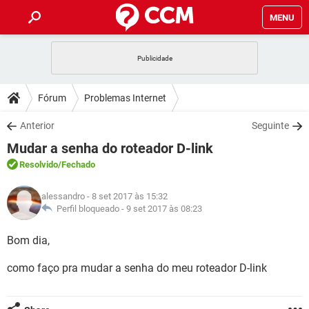
MENU
INÍCIO
JOGOS
WHATSAPP
DICAS
Fórum
Problemas Internet
CELULAR
FACEBOOK
JOGOS
WHATSAPP
DOWNLOADS
Anterior
Seguinte
OUTLOOK
EXCEL
CELULAR
FACEBOOK
Mudar a senha do roteador D-link
INSTAGRAM
JOGOS
GMAIL
WHATSAPP
FÓRUM
OUTLOOK
EXCEL
Resolvido
/Fechado
GUIA DE COMPRAS
CELULAR
FACEBOOK
INSTAGRAM
JOGOS
GMAIL
WHATSAPP
GLOSSÁRIO
OUTLOOK
alessandro
- 8 set 2017 às 15:32
EXCEL
GUIA DE COMPRAS
CELULAR
FACEBOOK
Perfil bloqueado -
9 set 2017 às 08:23
INSTAGRAM
JOGOS
GMAIL
WHATSAPP
OUTLOOK
EXCEL
Bom dia,
GUIA DE COMPRAS
CELULAR
FACEBOOK
INSTAGRAM
GMAIL
como faço pra mudar a senha do meu roteador D-link
OUTLOOK
EXCEL
GUIA DE COMPRAS
INSTAGRAM
GMAIL