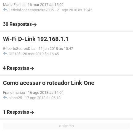
Maria Elenita
-
16 mar 2017 às 15:02
Leticiafonsecapereira2005
-
21 ago 2018 às 12:45
30 Respostas
Wi-Fi D-Link 192.168.1.1
GilbertoSoaresDias
-
11 jan 2018 às 15:47
Oi218f
-
26 mar 2019 às 16:45
4 Respostas
Como acessar o roteador Link One
Francimarioo
-
16 ago 2018 às 14:04
ninha25
-
17 ago 2018 às 06:13
1 Respostas