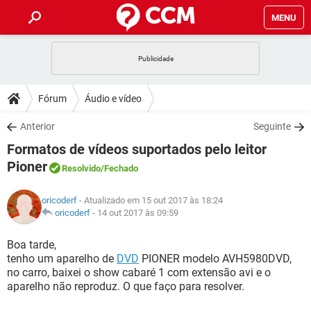
MENU
INÍCIO
JOGOS
WHATSAPP
DICAS
Fórum
Áudio e vídeo
CELULAR
FACEBOOK
JOGOS
WHATSAPP
DOWNLOADS
Anterior
Seguinte
OUTLOOK
EXCEL
CELULAR
FACEBOOK
Formatos de vídeos suportados pelo leitor
INSTAGRAM
JOGOS
GMAIL
WHATSAPP
FÓRUM
OUTLOOK
EXCEL
Pioner
Resolvido
/Fechado
GUIA DE COMPRAS
CELULAR
FACEBOOK
INSTAGRAM
JOGOS
GMAIL
WHATSAPP
GLOSSÁRIO
OUTLOOK
EXCEL
oricoderf
- Atualizado em 15 out 2017 às 18:24
GUIA DE COMPRAS
CELULAR
FACEBOOK
oricoderf
-
14 out 2017 às 09:59
INSTAGRAM
JOGOS
GMAIL
WHATSAPP
OUTLOOK
EXCEL
Boa tarde,
GUIA DE COMPRAS
CELULAR
FACEBOOK
INSTAGRAM
GMAIL
tenho um aparelho de
DVD
PIONER modelo AVH5980DVD,
OUTLOOK
EXCEL
no carro, baixei o show cabaré 1 com extensão avi e o
GUIA DE COMPRAS
aparelho não reproduz. O que faço para resolver.
INSTAGRAM
GMAIL