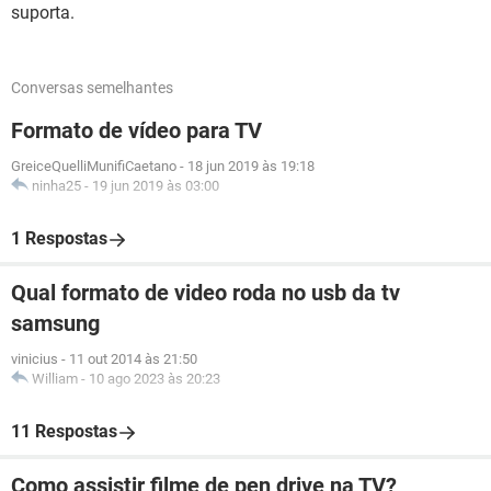
suporta.
Conversas semelhantes
Formato de vídeo para TV
GreiceQuelliMunifiCaetano
-
18 jun 2019 às 19:18
ninha25
-
19 jun 2019 às 03:00
1 Respostas
Qual formato de video roda no usb da tv
samsung
vinicius
-
11 out 2014 às 21:50
William
-
10 ago 2023 às 20:23
11 Respostas
Como assistir filme de pen drive na TV?