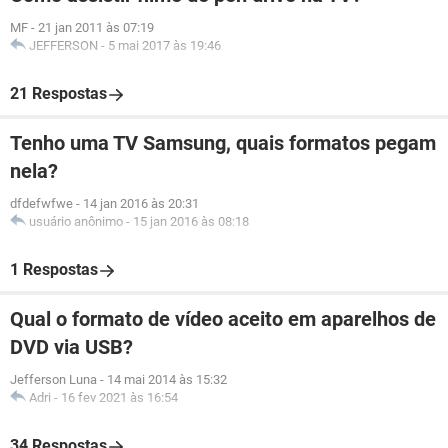
MF
-
21 jan 2011 às 07:19
JEFFERSON
-
5 mai 2017 às 19:46
21 Respostas
Tenho uma TV Samsung, quais formatos pegam
nela?
dfdefwfwe
-
14 jan 2016 às 20:31
usuário anônimo
-
15 jan 2016 às 08:18
1 Respostas
Qual o formato de vídeo aceito em aparelhos de
DVD via USB?
Jefferson Luna
-
14 mai 2014 às 15:32
Adri
-
16 fev 2021 às 16:54
34 Respostas