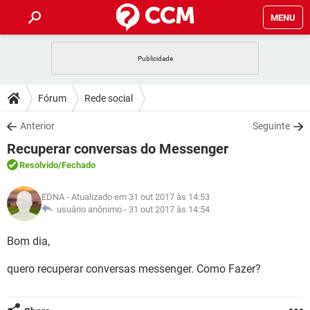
MENU
INÍCIO
JOGOS
WHATSAPP
DICAS
Fórum
Rede social
CELULAR
FACEBOOK
JOGOS
WHATSAPP
DOWNLOADS
Anterior
Seguinte
OUTLOOK
EXCEL
CELULAR
FACEBOOK
Recuperar conversas do Messenger
INSTAGRAM
JOGOS
GMAIL
WHATSAPP
FÓRUM
OUTLOOK
EXCEL
Resolvido
/Fechado
GUIA DE COMPRAS
CELULAR
FACEBOOK
INSTAGRAM
JOGOS
GMAIL
WHATSAPP
GLOSSÁRIO
OUTLOOK
EDNA
- Atualizado em 31 out 2017 às 14:53
EXCEL
GUIA DE COMPRAS
CELULAR
FACEBOOK
usuário anônimo -
31 out 2017 às 14:54
INSTAGRAM
JOGOS
GMAIL
WHATSAPP
OUTLOOK
EXCEL
Bom dia,
GUIA DE COMPRAS
CELULAR
FACEBOOK
INSTAGRAM
GMAIL
quero recuperar conversas messenger. Como Fazer?
OUTLOOK
EXCEL
GUIA DE COMPRAS
INSTAGRAM
GMAIL