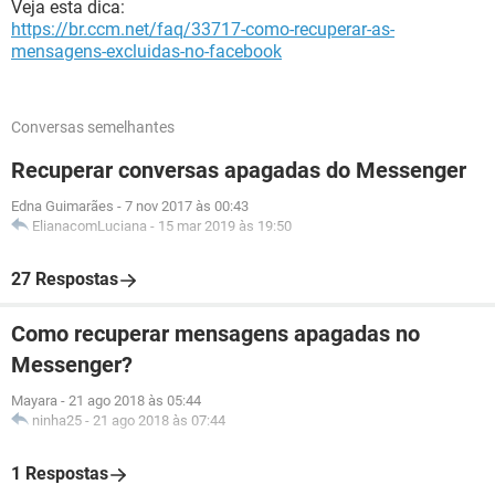
Veja esta dica:
https://br.ccm.net/faq/33717-como-recuperar-as-
mensagens-excluidas-no-facebook
Conversas semelhantes
Recuperar conversas apagadas do Messenger
Edna Guimarães
-
7 nov 2017 às 00:43
ElianacomLuciana
-
15 mar 2019 às 19:50
27 Respostas
Como recuperar mensagens apagadas no
Messenger?
Mayara
-
21 ago 2018 às 05:44
ninha25
-
21 ago 2018 às 07:44
1 Respostas