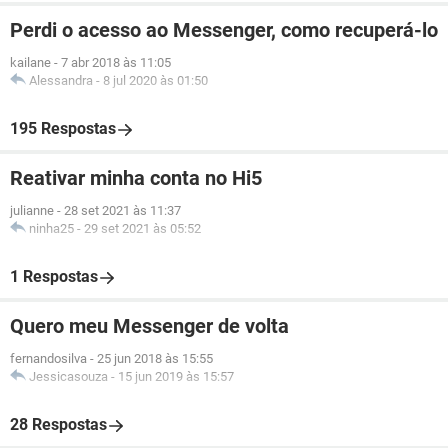
Perdi o acesso ao Messenger, como recuperá-lo
kailane
-
7 abr 2018 às 11:05
Alessandra
-
8 jul 2020 às 01:50
195 Respostas
Reativar minha conta no Hi5
julianne
-
28 set 2021 às 11:37
ninha25
-
29 set 2021 às 05:52
1 Respostas
Quero meu Messenger de volta
fernandosilva
-
25 jun 2018 às 15:55
Jessicasouza
-
15 jun 2019 às 15:57
28 Respostas