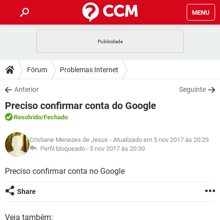
MENU
INÍCIO
JOGOS
WHATSAPP
DICAS
Fórum
Problemas Internet
CELULAR
FACEBOOK
JOGOS
WHATSAPP
DOWNLOADS
Anterior
Seguinte
OUTLOOK
EXCEL
CELULAR
FACEBOOK
Preciso confirmar conta do Google
INSTAGRAM
JOGOS
GMAIL
WHATSAPP
FÓRUM
OUTLOOK
EXCEL
Resolvido
/Fechado
GUIA DE COMPRAS
CELULAR
FACEBOOK
INSTAGRAM
JOGOS
GMAIL
WHATSAPP
GLOSSÁRIO
OUTLOOK
Cristiane Menezes de Jesus
- Atualizado em 5 nov 2017 às 20:29
EXCEL
GUIA DE COMPRAS
CELULAR
FACEBOOK
Perfil bloqueado -
5 nov 2017 às 20:30
INSTAGRAM
JOGOS
GMAIL
WHATSAPP
OUTLOOK
EXCEL
Preciso confirmar conta no Google
GUIA DE COMPRAS
CELULAR
FACEBOOK
INSTAGRAM
GMAIL
OUTLOOK
EXCEL
Share
GUIA DE COMPRAS
INSTAGRAM
GMAIL
Veja também: