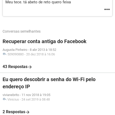
Meu tece. tá abeto de reto quero feixa
Conversas semelhantes
Recuperar conta antiga do Facebook
Augusta Pinheiro
-
8 abr 2013 à 18:52
509090880
-
20 dez 2018 à 16:06
43 Respostas
Eu quero descobrir a senha do Wi-Fi pelo
endereço IP
vivianebrito
-
11 nov 2018 à 19:05
Vinicius
-
24 set 2019 à 08:48
2 Respostas