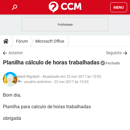
MENU
INÍCIO
JOGOS
WHATSAPP
DICAS
Fórum
Microsoft Office
CELULAR
FACEBOOK
JOGOS
WHATSAPP
DOWNLOADS
Anterior
Seguinte
OUTLOOK
EXCEL
CELULAR
FACEBOOK
Planilha cálculo de horas trabalhadas
INSTAGRAM
JOGOS
GMAIL
WHATSAPP
Fechado
FÓRUM
OUTLOOK
EXCEL
GUIA DE COMPRAS
CELULAR
FACEBOOK
Marli Rigobeli
- Atualizado em 22 nov 2017 às 15:03
INSTAGRAM
JOGOS
GMAIL
WHATSAPP
GLOSSÁRIO
usuário anônimo -
22 nov 2017 às 15:03
OUTLOOK
EXCEL
GUIA DE COMPRAS
CELULAR
FACEBOOK
INSTAGRAM
JOGOS
GMAIL
WHATSAPP
Bom dia,
OUTLOOK
EXCEL
GUIA DE COMPRAS
CELULAR
FACEBOOK
Planilha para calculo de horas trabalhadas
INSTAGRAM
GMAIL
OUTLOOK
EXCEL
GUIA DE COMPRAS
obrigada
INSTAGRAM
GMAIL