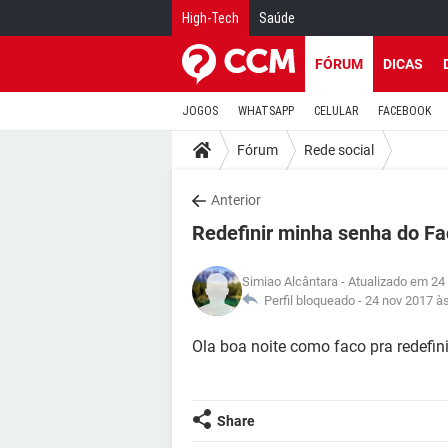
High-Tech
Saúde
FÓRUM
DICAS
JOGOS
WHATSAPP
CELULAR
FACEBOOK
Fórum
Rede social
Anterior
Redefinir minha senha do F
Simiao Alcântara
- Atualizado em 24
Perfil bloqueado -
24 nov 2017 à
Ola boa noite como faco pra redefi
Share