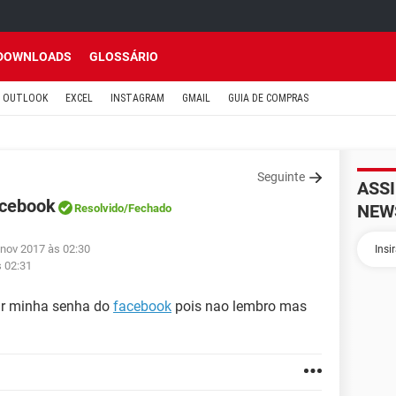
DOWNLOADS
GLOSSÁRIO
OUTLOOK
EXCEL
INSTAGRAM
GMAIL
GUIA DE COMPRAS
Seguinte
ASS
acebook
NEW
Resolvido
/Fechado
 nov 2017 às 02:30
s 02:31
nir minha senha do
facebook
pois nao lembro mas