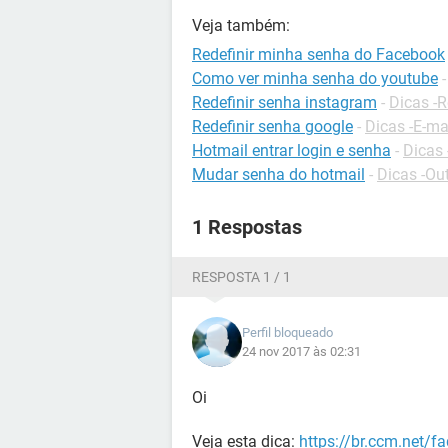
Veja também:
Redefinir minha senha do Facebook
Como ver minha senha do youtube
Redefinir senha instagram
-
Dicas -R
Redefinir senha google
-
Dicas -E-ma
Hotmail entrar login e senha
-
Dicas 
Mudar senha do hotmail
-
Dicas -Ou
1 Respostas
RESPOSTA 1 / 1
Perfil bloqueado
24 nov 2017 às 02:31
Oi
Veja esta dica:
https://br.ccm.net/f