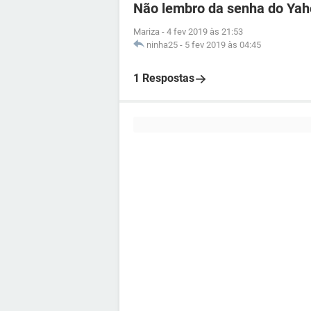
Não lembro da senha do Ya
Mariza
-
4 fev 2019 às 21:53
ninha25
-
5 fev 2019 às 04:45
1 Respostas