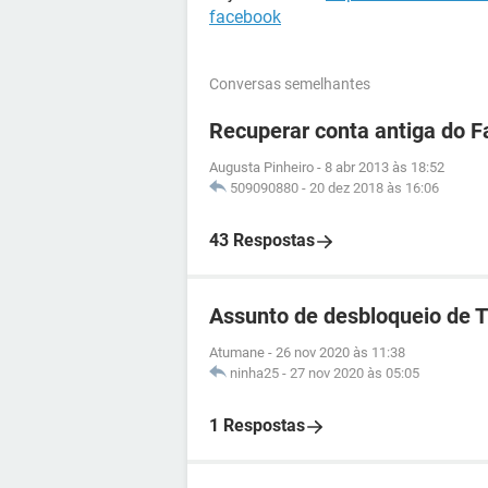
facebook
Conversas semelhantes
Recuperar conta antiga do 
Augusta Pinheiro
-
8 abr 2013 às 18:52
509090880
-
20 dez 2018 às 16:06
43 Respostas
Assunto de desbloqueio de 
Atumane
-
26 nov 2020 às 11:38
ninha25
-
27 nov 2020 às 05:05
1 Respostas