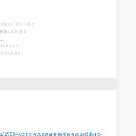
-
Dicas -YouTube
edes sociais
il
-Hotmail
tlook.com
aq/29054-como-recuperar-a-senha-esquecida-no-