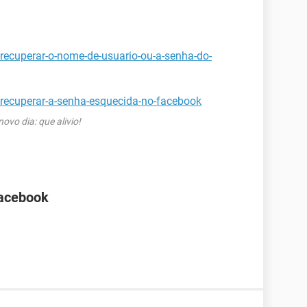
recuperar-o-nome-de-usuario-ou-a-senha-do-
-recuperar-a-senha-esquecida-no-facebook
vo dia: que alivio!
Facebook