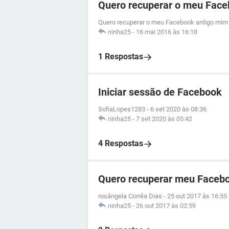
Quero recuperar o meu Face
Quero recuperar o meu Facebook antigo mim 
ninha25
-
16 mai 2016 às 16:18
1 Respostas
Iniciar sessão de Facebook
SofiaLopes1283
-
6 set 2020 às 08:36
ninha25
-
7 set 2020 às 05:42
4 Respostas
Quero recuperar meu Facebo
rosângela Corrêa Dias
-
25 out 2017 às 16:55
ninha25
-
26 out 2017 às 02:59