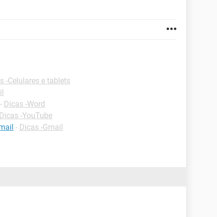
s -Celulares e tablets
il
-
Dicas -Word
Dicas -YouTube
mail
-
Dicas -Gmail