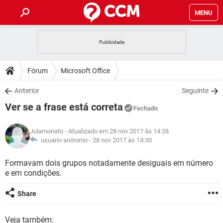
MENU
INÍCIO
JOGOS
WHATSAPP
DICAS
Fórum
Microsoft Office
CELULAR
FACEBOOK
JOGOS
WHATSAPP
DOWNLOADS
Anterior
Seguinte
OUTLOOK
EXCEL
CELULAR
FACEBOOK
Ver se a frase está correta
INSTAGRAM
JOGOS
GMAIL
WHATSAPP
Fechado
FÓRUM
OUTLOOK
EXCEL
GUIA DE COMPRAS
CELULAR
FACEBOOK
Julamonato
- Atualizado em 28 nov 2017 às 14:28
INSTAGRAM
JOGOS
GMAIL
WHATSAPP
GLOSSÁRIO
usuário anônimo -
28 nov 2017 às 14:30
OUTLOOK
EXCEL
GUIA DE COMPRAS
CELULAR
FACEBOOK
INSTAGRAM
JOGOS
GMAIL
WHATSAPP
Formavam dois grupos notadamente desiguais em número
OUTLOOK
EXCEL
e em condições.
GUIA DE COMPRAS
CELULAR
FACEBOOK
INSTAGRAM
GMAIL
OUTLOOK
EXCEL
Share
GUIA DE COMPRAS
INSTAGRAM
GMAIL
Veja também: