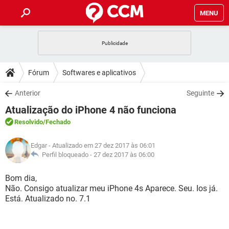
MENU
INÍCIO
JOGOS
WHATSAPP
DICAS
Fórum
Softwares e aplicativos
CELULAR
FACEBOOK
JOGOS
WHATSAPP
DOWNLOADS
Anterior
Seguinte
OUTLOOK
EXCEL
CELULAR
FACEBOOK
Atualização do iPhone 4 não funciona
INSTAGRAM
JOGOS
GMAIL
WHATSAPP
FÓRUM
OUTLOOK
EXCEL
Resolvido
/Fechado
GUIA DE COMPRAS
CELULAR
FACEBOOK
INSTAGRAM
JOGOS
GMAIL
WHATSAPP
GLOSSÁRIO
OUTLOOK
Edgar
- Atualizado em 27 dez 2017 às 06:01
EXCEL
GUIA DE COMPRAS
CELULAR
FACEBOOK
Perfil bloqueado -
27 dez 2017 às 06:00
INSTAGRAM
JOGOS
GMAIL
WHATSAPP
OUTLOOK
EXCEL
Bom dia,
GUIA DE COMPRAS
CELULAR
FACEBOOK
Não. Consigo atualizar meu iPhone 4s Aparece. Seu. Ios já.
INSTAGRAM
GMAIL
Está. Atualizado no. 7.1
OUTLOOK
EXCEL
GUIA DE COMPRAS
INSTAGRAM
GMAIL