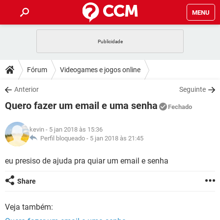
MENU
INÍCIO
JOGOS
WHATSAPP
DICAS
Fórum
Videogames e jogos online
CELULAR
FACEBOOK
JOGOS
WHATSAPP
DOWNLOADS
Anterior
Seguinte
OUTLOOK
EXCEL
CELULAR
FACEBOOK
Quero fazer um email e uma senha
INSTAGRAM
JOGOS
GMAIL
WHATSAPP
Fechado
FÓRUM
OUTLOOK
EXCEL
GUIA DE COMPRAS
CELULAR
FACEBOOK
kevin
- 5 jan 2018 às 15:36
INSTAGRAM
JOGOS
GMAIL
WHATSAPP
GLOSSÁRIO
Perfil bloqueado -
5 jan 2018 às 21:45
OUTLOOK
EXCEL
GUIA DE COMPRAS
CELULAR
FACEBOOK
INSTAGRAM
JOGOS
GMAIL
WHATSAPP
eu presiso de ajuda pra quiar um email e senha
OUTLOOK
EXCEL
GUIA DE COMPRAS
CELULAR
FACEBOOK
Share
INSTAGRAM
GMAIL
OUTLOOK
EXCEL
GUIA DE COMPRAS
Veja também:
INSTAGRAM
GMAIL