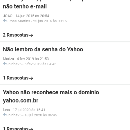
não tenho e-mail
JOAO
-
14 jun 2015 às 20:54
Rose Martins
-
25 jun 2016 às 00:16
2 Respostas
Não lembro da senha do Yahoo
Mariza
-
4 fev 2019 às 21:53
ninha25
-
5 fev 2019 às 04:45
1 Respostas
Yahoo não reconhece mais o domínio
yahoo.com.br
luna
-
17 jul 2020 às 15:41
ninha25
-
18 jul 2020 às 06:45
1 Respostas