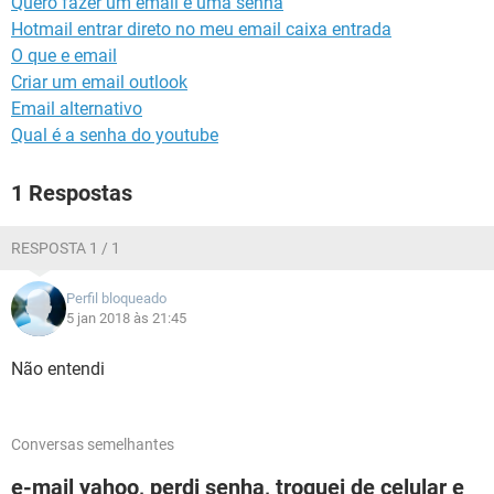
Quero fazer um email e uma senha
GUIA DE COMPRAS
Hotmail entrar direto no meu email caixa entrada
O que e email
Criar um email outlook
Email alternativo
Qual é a senha do youtube
1 Respostas
RESPOSTA 1 / 1
Perfil bloqueado
5 jan 2018 às 21:45
Não entendi
Conversas semelhantes
e-mail yahoo, perdi senha, troquei de celular e