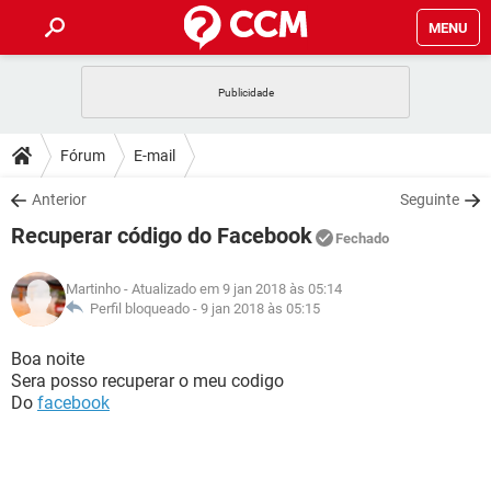
MENU
INÍCIO
JOGOS
WHATSAPP
DICAS
Fórum
E-mail
CELULAR
FACEBOOK
JOGOS
WHATSAPP
DOWNLOADS
Anterior
Seguinte
OUTLOOK
EXCEL
CELULAR
FACEBOOK
Recuperar código do Facebook
INSTAGRAM
JOGOS
GMAIL
WHATSAPP
Fechado
FÓRUM
OUTLOOK
EXCEL
GUIA DE COMPRAS
CELULAR
FACEBOOK
Martinho
- Atualizado em 9 jan 2018 às 05:14
INSTAGRAM
JOGOS
GMAIL
WHATSAPP
GLOSSÁRIO
Perfil bloqueado -
9 jan 2018 às 05:15
OUTLOOK
EXCEL
GUIA DE COMPRAS
CELULAR
FACEBOOK
INSTAGRAM
JOGOS
GMAIL
WHATSAPP
Boa noite
OUTLOOK
EXCEL
Sera posso recuperar o meu codigo
GUIA DE COMPRAS
CELULAR
FACEBOOK
Do
facebook
INSTAGRAM
GMAIL
OUTLOOK
EXCEL
GUIA DE COMPRAS
INSTAGRAM
GMAIL