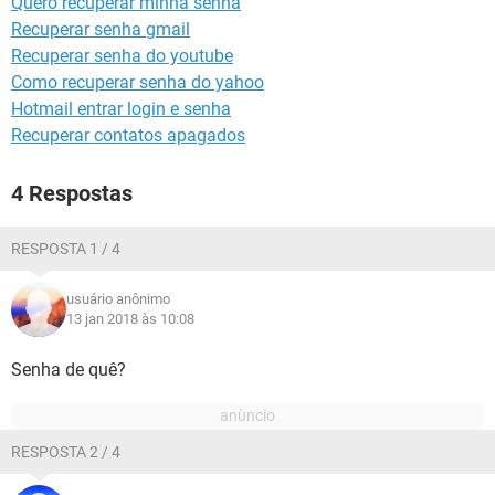
Quero recuperar minha senha
GUIA DE COMPRAS
Recuperar senha gmail
Recuperar senha do youtube
Como recuperar senha do yahoo
Hotmail entrar login e senha
Recuperar contatos apagados
4 Respostas
RESPOSTA 1 / 4
usuário anônimo
13 jan 2018 às 10:08
Senha de quê?
RESPOSTA 2 / 4