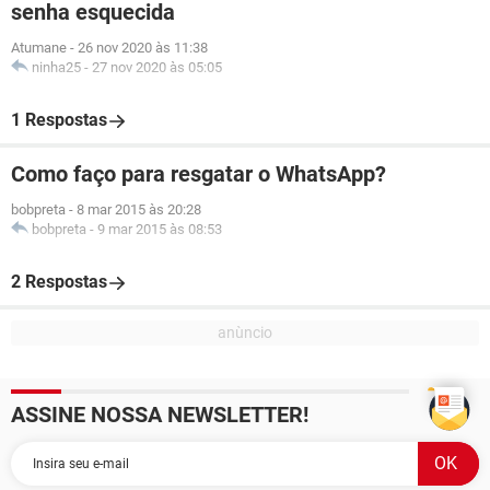
senha esquecida
Atumane
-
26 nov 2020 às 11:38
ninha25
-
27 nov 2020 às 05:05
1 Respostas
Como faço para resgatar o WhatsApp?
bobpreta
-
8 mar 2015 às 20:28
bobpreta
-
9 mar 2015 às 08:53
2 Respostas
ASSINE NOSSA NEWSLETTER!