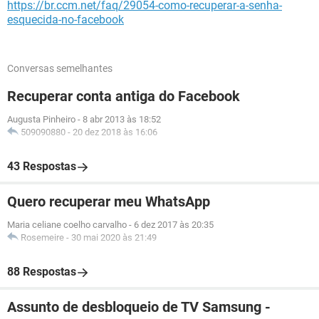
https://br.ccm.net/faq/29054-como-recuperar-a-senha-
esquecida-no-facebook
Conversas semelhantes
Recuperar conta antiga do Facebook
Augusta Pinheiro
-
8 abr 2013 às 18:52
509090880
-
20 dez 2018 às 16:06
43 Respostas
Quero recuperar meu WhatsApp
Maria celiane coelho carvalho
-
6 dez 2017 às 20:35
Rosemeire
-
30 mai 2020 às 21:49
88 Respostas
Assunto de desbloqueio de TV Samsung -