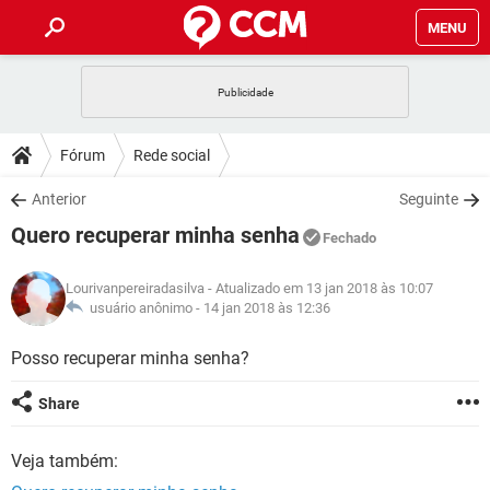
MENU
INÍCIO
JOGOS
WHATSAPP
DICAS
Fórum
Rede social
CELULAR
FACEBOOK
JOGOS
WHATSAPP
DOWNLOADS
Anterior
Seguinte
OUTLOOK
EXCEL
CELULAR
FACEBOOK
Quero recuperar minha senha
INSTAGRAM
JOGOS
GMAIL
WHATSAPP
Fechado
FÓRUM
OUTLOOK
EXCEL
GUIA DE COMPRAS
CELULAR
FACEBOOK
Lourivanpereiradasilva
- Atualizado em 13 jan 2018 às 10:07
INSTAGRAM
JOGOS
GMAIL
WHATSAPP
GLOSSÁRIO
usuário anônimo -
14 jan 2018 às 12:36
OUTLOOK
EXCEL
GUIA DE COMPRAS
CELULAR
FACEBOOK
INSTAGRAM
JOGOS
GMAIL
WHATSAPP
Posso recuperar minha senha?
OUTLOOK
EXCEL
GUIA DE COMPRAS
CELULAR
FACEBOOK
Share
INSTAGRAM
GMAIL
OUTLOOK
EXCEL
GUIA DE COMPRAS
Veja também:
INSTAGRAM
GMAIL