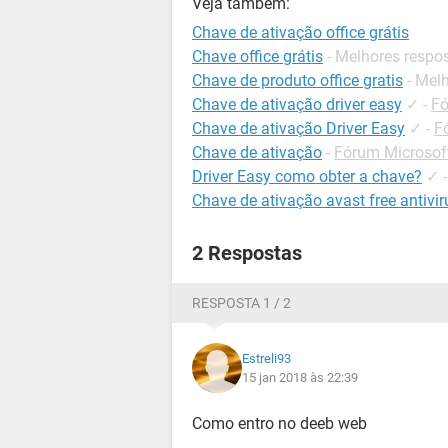
Veja também:
Chave de ativação office grátis
Chave office grátis
- Melhores respo
Chave de produto office gratis
- Mel
Chave de ativação driver easy
✓
-
Fó
Chave de ativação Driver Easy
✓
-
F
Chave de ativação
-
Fórum Microsoft
Driver Easy como obter a chave?
✓
Chave de ativação avast free antivir
2 Respostas
RESPOSTA 1 / 2
Estreli93
15 jan 2018 às 22:39
Como entro no deeb web