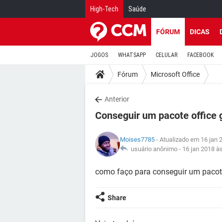
High-Tech
Saúde
FÓRUM
DICAS
JOGOS
WHATSAPP
CELULAR
FACEBOOK
Fórum
Microsoft Office
Anterior
Conseguir um pacote office g
Moises7785
- Atualizado em 16 jan 
usuário anônimo -
16 jan 2018 à
como faço para conseguir um pacote
Share