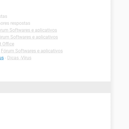
stas
hores respostas
rum Softwares e aplicativos
órum Softwares e aplicativos
 Office
-
Fórum Softwares e aplicativos
us
-
Dicas -Vírus