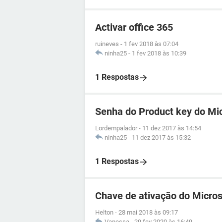
Activar office 365
ruineves
-
1 fev 2018 às 07:04
ninha25
-
1 fev 2018 às 10:39
1 Respostas
Senha do Product key do Mic
Lordempalador
-
11 dez 2017 às 14:54
ninha25
-
11 dez 2017 às 15:32
1 Respostas
Chave de ativação do Micros
Helton
-
28 mai 2018 às 09:17
Vanessa
-
29 fev 2020 às 16:49