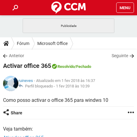
MENU
INÍCIO
JOGOS
WHATSAPP
DICAS
Fórum
Microsoft Office
CELULAR
FACEBOOK
JOGOS
WHATSAPP
DOWNLOADS
Anterior
Seguinte
OUTLOOK
EXCEL
CELULAR
FACEBOOK
Activar office 365
INSTAGRAM
JOGOS
GMAIL
WHATSAPP
Resolvido
/Fechado
FÓRUM
OUTLOOK
EXCEL
GUIA DE COMPRAS
CELULAR
FACEBOOK
ruineves
- Atualizado em 1 fev 2018 às 16:37
INSTAGRAM
JOGOS
GMAIL
WHATSAPP
GLOSSÁRIO
Perfil bloqueado -
1 fev 2018 às 10:39
OUTLOOK
EXCEL
GUIA DE COMPRAS
CELULAR
FACEBOOK
INSTAGRAM
JOGOS
GMAIL
WHATSAPP
Como posso activar o office 365 para windws 10
OUTLOOK
EXCEL
GUIA DE COMPRAS
CELULAR
FACEBOOK
Share
INSTAGRAM
GMAIL
OUTLOOK
EXCEL
GUIA DE COMPRAS
Veja também:
INSTAGRAM
GMAIL