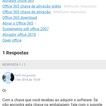
Ativador office 365
GUIA DE COMPRAS
Office 365 chave de ativação grátis
- Melhores respostas
Office 365 chave de ativação
- Melhores respostas
Office 365 download
Ativar o Office 365
✓
Suplemento pdf office 2007
Ativador office 2010
✓
Open office
1 Respostas
RESPOSTA 1 / 1
Perfil bloqueado
1 fev 2018 às 10:39
Oi
Com a chave que você recebeu ao adquirir o software. Se
não encontra esta chave na embalagem, fale com o suporte