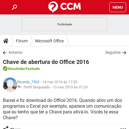
MENU
INÍCIO
JOGOS
WHATSAPP
DICAS
Fórum
Microsoft Office
CELULAR
FACEBOOK
JOGOS
WHATSAPP
DOWNLOADS
Anterior
Seguinte
OUTLOOK
EXCEL
CELULAR
FACEBOOK
Chave de abertura do Office 2016
INSTAGRAM
JOGOS
GMAIL
WHATSAPP
FÓRUM
OUTLOOK
EXCEL
Resolvido
/Fechado
GUIA DE COMPRAS
CELULAR
FACEBOOK
INSTAGRAM
JOGOS
GMAIL
WHATSAPP
GLOSSÁRIO
OUTLOOK
Ricardo_7502
- 14 mar 2019 às 17:35
EXCEL
GUIA DE COMPRAS
CELULAR
FACEBOOK
Perfil bloqueado -
15 mar 2019 às 07:20
INSTAGRAM
JOGOS
GMAIL
WHATSAPP
OUTLOOK
EXCEL
Baixei e fiz download do Office 2016. Quando abro um dos
GUIA DE COMPRAS
CELULAR
FACEBOOK
programas o Excel por exemplo, aparece um comunicação
INSTAGRAM
GMAIL
que eu tenho que ter a Chave para ativá-lo. Vocês te essa
OUTLOOK
EXCEL
GUIA DE COMPRAS
Chave?
INSTAGRAM
GMAIL