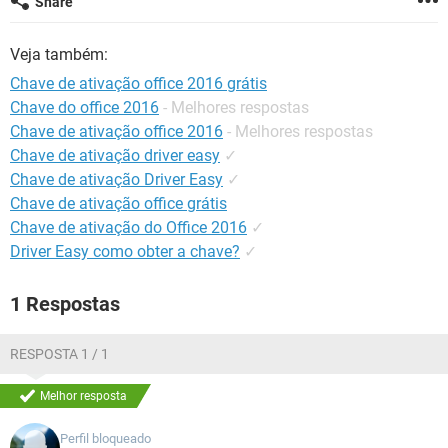
Share
GUIA DE COMPRAS
Veja também:
Chave de ativação office 2016 grátis
Chave do office 2016
- Melhores respostas
Chave de ativação office 2016
- Melhores respostas
Chave de ativação driver easy
✓
Chave de ativação Driver Easy
✓
Chave de ativação office grátis
Chave de ativação do Office 2016
✓
Driver Easy como obter a chave?
✓
1 Respostas
RESPOSTA 1 / 1
Melhor resposta
Perfil bloqueado