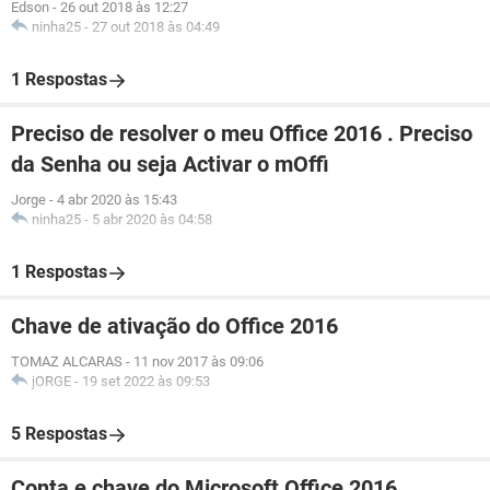
Edson
-
26 out 2018 às 12:27
ninha25
-
27 out 2018 às 04:49
1 Respostas
Preciso de resolver o meu Office 2016 . Preciso
da Senha ou seja Activar o mOffi
Jorge
-
4 abr 2020 às 15:43
ninha25
-
5 abr 2020 às 04:58
1 Respostas
Chave de ativação do Office 2016
TOMAZ ALCARAS
-
11 nov 2017 às 09:06
jORGE
-
19 set 2022 às 09:53
5 Respostas
Conta e chave do Microsoft Office 2016