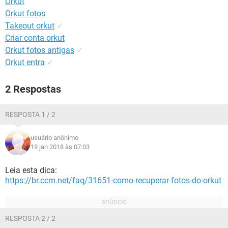
Orkut
GUIA DE COMPRAS
Orkut fotos
Takeout orkut
✓
Criar conta orkut
Orkut fotos antigas
✓
Orkut entra
✓
2 Respostas
RESPOSTA 1 / 2
usuário anônimo
19 jan 2018 às 07:03
Leia esta dica:
https://br.ccm.net/faq/31651-como-recuperar-fotos-do-orkut
RESPOSTA 2 / 2