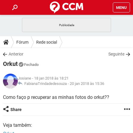
MENU
INÍCIO
JOGOS
WHATSAPP
DICAS
Fórum
Rede social
CELULAR
FACEBOOK
JOGOS
WHATSAPP
DOWNLOADS
Anterior
Seguinte
OUTLOOK
EXCEL
CELULAR
FACEBOOK
Orkut
INSTAGRAM
JOGOS
GMAIL
WHATSAPP
Fechado
FÓRUM
OUTLOOK
EXCEL
GUIA DE COMPRAS
CELULAR
FACEBOOK
Josiane
- 18 jan 2018 às 18:21
INSTAGRAM
JOGOS
GMAIL
WHATSAPP
GLOSSÁRIO
FabianaTrindadedesouza -
20 jan 2018 às 15:36
OUTLOOK
EXCEL
GUIA DE COMPRAS
CELULAR
FACEBOOK
INSTAGRAM
JOGOS
GMAIL
WHATSAPP
Como faço p recuperar as minhas fotos do orkut??
OUTLOOK
EXCEL
GUIA DE COMPRAS
CELULAR
FACEBOOK
Share
INSTAGRAM
GMAIL
OUTLOOK
EXCEL
GUIA DE COMPRAS
Veja também:
INSTAGRAM
GMAIL