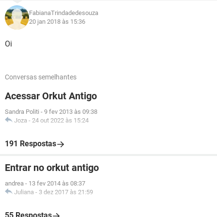
FabianaTrindadedesouza
20 jan 2018 às 15:36
Oi
Conversas semelhantes
Acessar Orkut Antigo
Sandra Politi
-
9 fev 2013 às 09:38
Joza
-
24 out 2022 às 15:24
191 Respostas
Entrar no orkut antigo
andrea
-
13 fev 2014 às 08:37
Juliana
-
3 dez 2017 às 21:59
55 Respostas