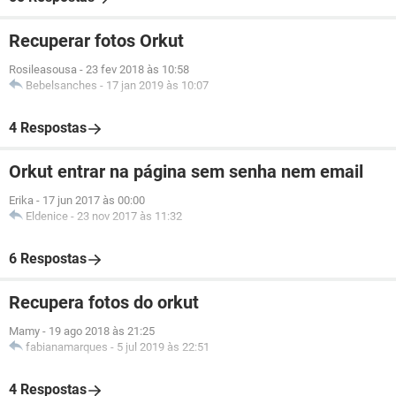
Recuperar fotos Orkut
Rosileasousa
-
23 fev 2018 às 10:58
Bebelsanches
-
17 jan 2019 às 10:07
4 Respostas
Orkut entrar na página sem senha nem email
Erika
-
17 jun 2017 às 00:00
Eldenice
-
23 nov 2017 às 11:32
6 Respostas
Recupera fotos do orkut
Mamy
-
19 ago 2018 às 21:25
fabianamarques
-
5 jul 2019 às 22:51
4 Respostas