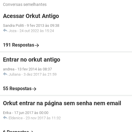
Conversas semelhantes
Acessar Orkut Antigo
Sandra Politi
-
9 fev 2013 às 09:38
Joza
-
24 out 2022 às 15:24
191 Respostas
Entrar no orkut antigo
andrea
-
13 fev 2014 às 08:37
Juliana
-
3 dez 2017 às 21:59
55 Respostas
Orkut entrar na página sem senha nem email
Erika
-
17 jun 2017 às 00:00
Eldenice
-
23 nov 2017 às 11:32