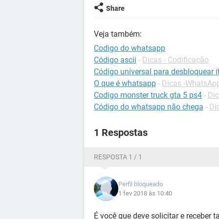
Share
Veja também:
Codigo do whatsapp
Código ascii
-
Dicas - Codificação
Código universal para desbloquear it
O que é whatsapp
-
Dicas -WhatsAp
Codigo monster truck gta 5 ps4
-
Dic
Código do whatsapp não chega
-
Di
1 Respostas
RESPOSTA 1 / 1
Perfil bloqueado
1 fev 2018 às 10:40
É você que deve solicitar e receber t