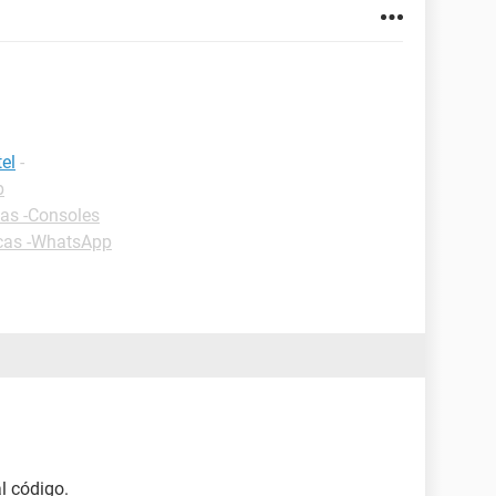
el
-
p
as -Consoles
cas -WhatsApp
al código.