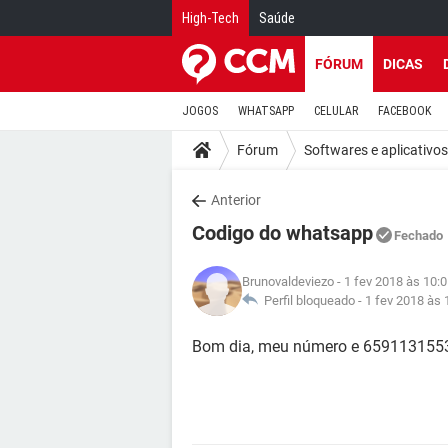
High-Tech
Saúde
FÓRUM
DICAS
JOGOS
WHATSAPP
CELULAR
FACEBOOK
Fórum
Softwares e aplicativos
Anterior
Codigo do whatsapp
Fechado
Brunovaldeviezo
- 1 fev 2018 às 10:
Perfil bloqueado -
1 fev 2018 às 
Bom dia, meu número e 659113155