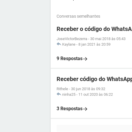
Conversas semelhantes
Receber o código do WhatsA
JoseVictorBezerra
-
30 mai 2018 às 05:43
Kaylane
-
8 jan 2021 às 20:59
9 Respostas
Receber código do WhatsApp
Rithele
-
30 jun 2018 às 09:32
ninha25
-
11 out 2020 às 06:22
3 Respostas