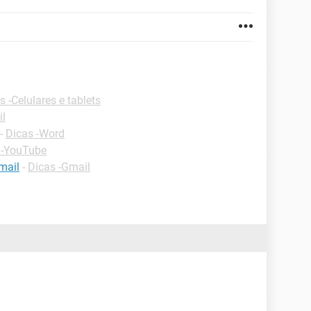
s -Celulares e tablets
il
-
Dicas -Word
 -YouTube
mail
-
Dicas -Gmail