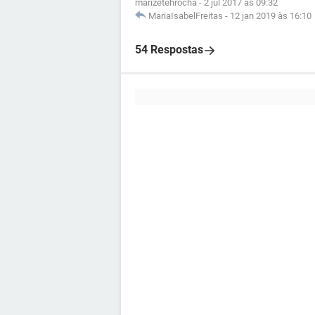
marizetehrocha
-
2 jul 2017 às 09:32
MariaIsabelFreitas
-
12 jan 2019 às 16:10
54 Respostas