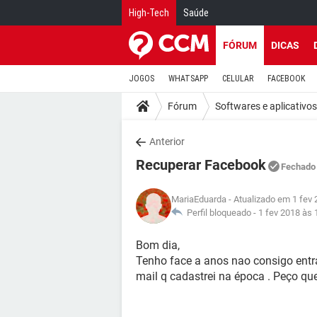
High-Tech
Saúde
FÓRUM
DICAS
JOGOS
WHATSAPP
CELULAR
FACEBOOK
Fórum
Softwares e aplicativos
Anterior
Recuperar Facebook
Fechado
MariaEduarda
- Atualizado em 1 fev 
Perfil bloqueado -
1 fev 2018 às 
Bom dia,
Tenho face a anos nao consigo entr
mail q cadastrei na época . Peço q