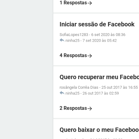
1 Respostas
Iniciar sessão de Facebook
SofiaLopes1283
-
6 set 2020 às 08:36
ninha25
-
7 set 2020 às 05:42
4 Respostas
Quero recuperar meu Facebo
rosângela Corrêa Dias
-
25 out 2017 às 16:55
ninha25
-
26 out 2017 às 02:59
2 Respostas
Quero baixar o meu Faceboo