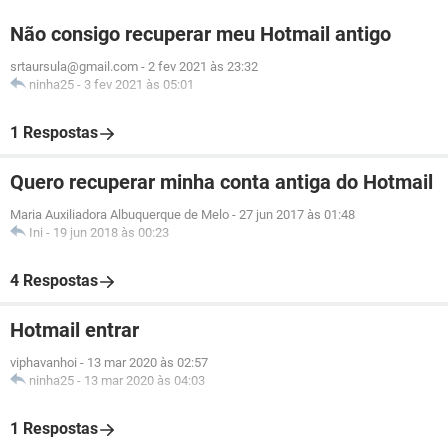
Não consigo recuperar meu Hotmail antigo
srtaursula@gmail.com
-
2 fev 2021 às 23:32
ninha25
-
3 fev 2021 às 05:01
1 Respostas
Quero recuperar minha conta antiga do Hotmail
Maria Auxiliadora Albuquerque de Melo
-
27 jun 2017 às 01:48
Ini
-
19 jun 2018 às 00:23
4 Respostas
Hotmail entrar
viphavanhoi
-
13 mar 2020 às 02:57
ninha25
-
13 mar 2020 às 04:03
1 Respostas