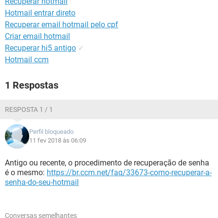
Recuperar hotmail
GUIA DE COMPRAS
Hotmail entrar direto
Recuperar email hotmail pelo cpf
Criar email hotmail
Recuperar hi5 antigo
✓
Hotmail ccm
1 Respostas
RESPOSTA 1 / 1
Perfil bloqueado
11 fev 2018 às 06:09
Antigo ou recente, o procedimento de recuperação de senha
é o mesmo:
https://br.ccm.net/faq/33673-como-recuperar-a-
senha-do-seu-hotmail
Conversas semelhantes