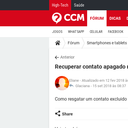
High-Tech
Saúde
FÓRUM
DICAS
JOGOS
WHATSAPP
CELULAR
FACEBOOK
Fórum
Smartphones e tablets
Anterior
Recuperar contato apagado
Eliane
- Atualizado em 12 fev 2018 à
Glaciana -
15 set 2018 às 08:37
Como resgatar um contato excluido 
Share