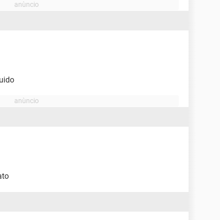
luido
ato