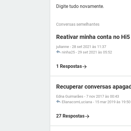
Digite tudo novamente.
Conversas semelhantes
Reativar minha conta no Hi5
julianne
-
28 set 2021 às 11:37
ninha25
-
29 set 2021 às 05:52
1 Respostas
Recuperar conversas apaga
Edna Guimarães
-
7 nov 2017 às 00:43
ElianacomLuciana
-
15 mar 2019 às 19:50
27 Respostas