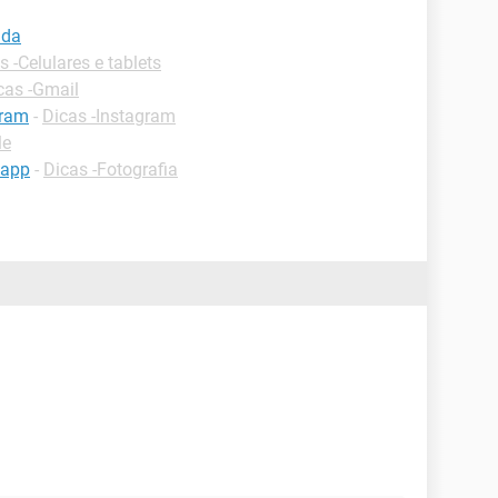
nda
s -Celulares e tablets
cas -Gmail
gram
-
Dicas -Instagram
le
sapp
-
Dicas -Fotografia