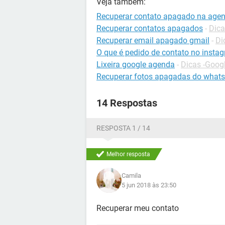
Veja também:
Recuperar contato apagado na age
Recuperar contatos apagados
-
Dica
Recuperar email apagado gmail
-
Di
O que é pedido de contato no insta
Lixeira google agenda
-
Dicas -Goog
Recuperar fotos apagadas do what
14 Respostas
RESPOSTA 1 / 14
Melhor resposta
Camila
5 jun 2018 às 23:50
Recuperar meu contato