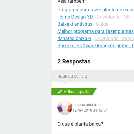
Veja também:
Programa para fazer planta de casa
Home Design 3D
-
Downloads - 3D
Baixaki antivirus
- Guide
Melhor programa para fazer plantas
4sharéd baixaki
-
Downloads - Intern
Baixaki - Software Imagens grátis -
2 Respostas
RESPOSTA 1 / 2
Melhor resposta
usuário anônimo
12 fev 2018 às 12:54
O que é planta baixa?