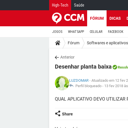
High-Tech
Saúde
FÓRUM
DICAS
JOGOS
WHATSAPP
CELULAR
FACEBOOK
Fórum
Softwares e aplicativos
Anterior
Desenhar planta baixa
Resol
LUZDOMAR
- Atualizado em 12 fev 
Perfil bloqueado -
13 fev 2018 às
QUAL APLICATIVO DEVO UTILIZAR
Share