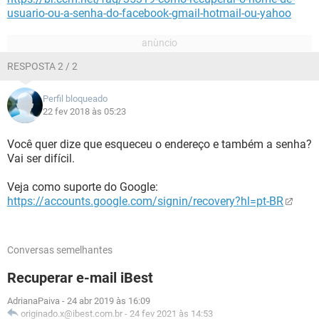
usuario-ou-a-senha-do-facebook-gmail-hotmail-ou-yahoo
RESPOSTA 2 / 2
Perfil bloqueado
22 fev 2018 às 05:23
Você quer dize que esqueceu o endereço e também a senha?
Vai ser difícil.
Veja como suporte do Google:
https://accounts.google.com/signin/recovery?hl=pt-BR
Conversas semelhantes
Recuperar e-mail iBest
AdrianaPaiva
-
24 abr 2019 às 16:09
originado.x@ibest.com.br
-
24 fev 2021 às 14:53