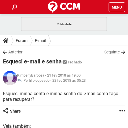
MENU
INÍCIO
JOGOS
WHATSAPP
DICAS
Fórum
E-mail
CELULAR
FACEBOOK
JOGOS
WHATSAPP
DOWNLOADS
Anterior
Seguinte
OUTLOOK
EXCEL
CELULAR
FACEBOOK
Esqueci e-mail e senha
INSTAGRAM
JOGOS
GMAIL
WHATSAPP
Fechado
FÓRUM
OUTLOOK
EXCEL
GUIA DE COMPRAS
CELULAR
FACEBOOK
KimberlyBarboza
- 21 fev 2018 às 19:00
INSTAGRAM
JOGOS
GMAIL
WHATSAPP
GLOSSÁRIO
Perfil bloqueado -
22 fev 2018 às 05:23
OUTLOOK
EXCEL
GUIA DE COMPRAS
CELULAR
FACEBOOK
INSTAGRAM
JOGOS
GMAIL
WHATSAPP
Esqueci minha conta é minha senha do Gmail como faço
OUTLOOK
EXCEL
para recuperar?
GUIA DE COMPRAS
CELULAR
FACEBOOK
INSTAGRAM
GMAIL
OUTLOOK
EXCEL
Share
GUIA DE COMPRAS
INSTAGRAM
GMAIL
Veja também: