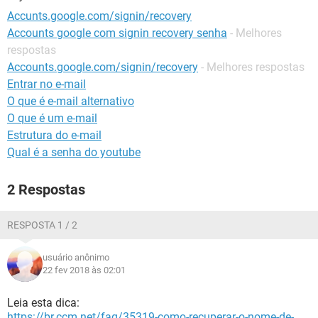
GUIA DE COMPRAS
Accunts.google.com/signin/recovery
Accounts google com signin recovery senha
- Melhores
respostas
Accounts.google.com/signin/recovery
- Melhores respostas
Entrar no e-mail
O que é e-mail alternativo
O que é um e-mail
Estrutura do e-mail
Qual é a senha do youtube
2 Respostas
RESPOSTA 1 / 2
usuário anônimo
22 fev 2018 às 02:01
Leia esta dica:
https://br.ccm.net/faq/35319-como-recuperar-o-nome-de-