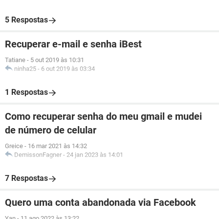
5 Respostas
Recuperar e-mail e senha iBest
Tatiane
-
5 out 2019 às 10:31
ninha25
-
6 out 2019 às 03:34
1 Respostas
Como recuperar senha do meu gmail e mudei
de número de celular
Greice
-
16 mar 2021 às 14:32
DemissonFagner
-
24 jan 2023 às 14:01
7 Respostas
Quero uma conta abandonada via Facebook
Yan
-
11 ago 2022 às 13:22