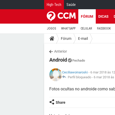
High-Tech
Saúde
FÓRUM
DICAS
JOGOS
WHATSAPP
CELULAR
FACEBOOK
Fórum
E-mail
Anterior
Android
Fechado
Ceciliawoinaroski
- 6 mar 2018 às 1
Perfil bloqueado -
6 mar 2018 às
Fotos ocultas no androide como sa
Share