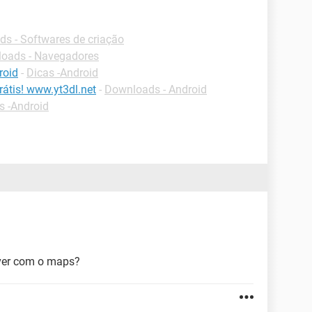
s - Softwares de criação
oads - Navegadores
roid
-
Dicas -Android
átis! www.yt3dl.net
-
Downloads - Android
s -Android
 ver com o maps?