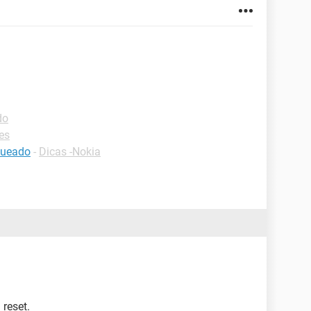
do
es
queado
-
Dicas -Nokia
reset.