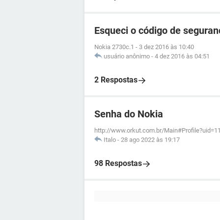
Esqueci o código de segura
Nokia 2730c.1
-
3 dez 2016 às 10:40
usuário anônimo
-
4 dez 2016 às 04:51
2 Respostas
Senha do Nokia
http://www.orkut.com.br/Main#Profile?uid=
Italo
-
28 ago 2022 às 19:17
98 Respostas