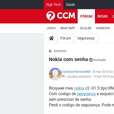
High-Tech
Saúde
FÓRUM
DICAS
JOGOS
WHATSAPP
CELULAR
FACEBOOK
Fórum
Segurança
Anterior
Nokia com senha
Fechado
Ivanilsonferreira984
- 8 mar 2018 às
usuário anônimo -
9 mar 2018 às
Bloqueei meu
nokia
c2 -01.5 tipo:R
Com codigo de
segurança
e esqueci 
sem prescisar de senha
Perdi o codigo de segurança. Pode 