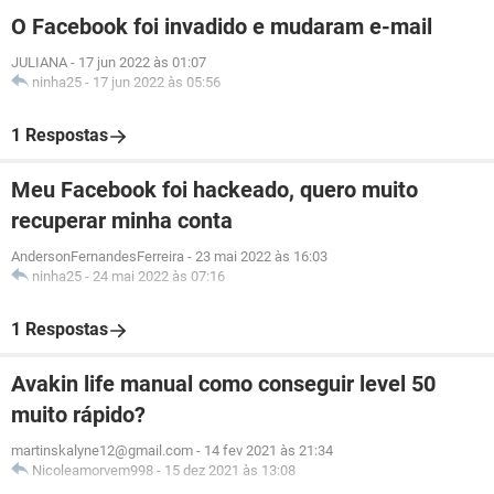
O Facebook foi invadido e mudaram e-mail
JULIANA
-
17 jun 2022 às 01:07
ninha25
-
17 jun 2022 às 05:56
1 Respostas
Meu Facebook foi hackeado, quero muito
recuperar minha conta
AndersonFernandesFerreira
-
23 mai 2022 às 16:03
ninha25
-
24 mai 2022 às 07:16
1 Respostas
Avakin life manual como conseguir level 50
muito rápido?
martinskalyne12@gmail.com
-
14 fev 2021 às 21:34
Nicoleamorvem998
-
15 dez 2021 às 13:08