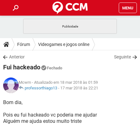
MENU
INÍCIO
JOGOS
WHATSAPP
DICAS
Fórum
Videogames e jogos online
CELULAR
FACEBOOK
JOGOS
WHATSAPP
DOWNLOADS
Anterior
Seguinte
OUTLOOK
EXCEL
CELULAR
FACEBOOK
Fui hackeado
INSTAGRAM
JOGOS
GMAIL
WHATSAPP
Fechado
FÓRUM
OUTLOOK
EXCEL
GUIA DE COMPRAS
CELULAR
FACEBOOK
Mcwm
- Atualizado em 18 mar 2018 às 01:59
INSTAGRAM
JOGOS
GMAIL
WHATSAPP
GLOSSÁRIO
professorthiago13
-
17 mar 2018 às 22:21
OUTLOOK
EXCEL
GUIA DE COMPRAS
CELULAR
FACEBOOK
INSTAGRAM
JOGOS
GMAIL
WHATSAPP
Bom dia,
OUTLOOK
EXCEL
GUIA DE COMPRAS
CELULAR
FACEBOOK
Pois eu fui hackeado vc poderia me ajudar
INSTAGRAM
GMAIL
Alguém me ajuda estou muito triste
OUTLOOK
EXCEL
GUIA DE COMPRAS
INSTAGRAM
GMAIL