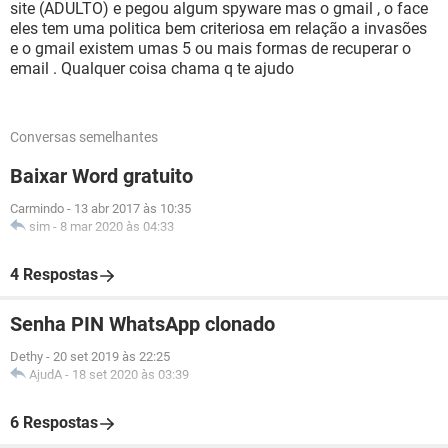
site (ADULTO) e pegou algum spyware mas o gmail , o face
eles tem uma politica bem criteriosa em relação a invasões
e o gmail existem umas 5 ou mais formas de recuperar o
email . Qualquer coisa chama q te ajudo
Conversas semelhantes
Baixar Word gratuito
Carmindo
-
13 abr 2017 às 10:35
sim
-
8 mar 2020 às 04:33
4 Respostas
Senha PIN WhatsApp clonado
Dethy
-
20 set 2019 às 22:25
AjudA
-
18 set 2020 às 03:39
6 Respostas