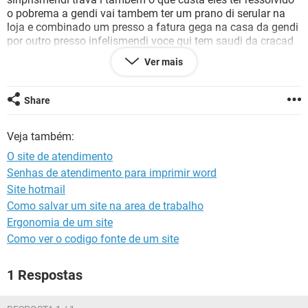
GUIA DE COMPRAS
o pobrema a gendi vai tambem ter um prano di serular na
loja e combinado um presso a fatura gega na casa da gendi
por outro presso infelismendi voce qui tem saudi da cracad
s Deus porque agendi ser doendi awui nesse pais voce e
Ver mais
tratado igual um cachorro meu nome e Irivan das Cracas
Santos por favor divulga essa materia pramim por favor
manda para todos os jornais ate televisao si for posivel
Share
Veja também:
O site de atendimento
Senhas de atendimento para imprimir word
Site hotmail
Como salvar um site na area de trabalho
Ergonomia de um site
Como ver o codigo fonte de um site
1 Respostas