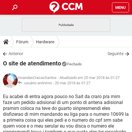
MENU
INÍCIO
JOGOS
WHATSAPP
DICAS
Fórum
Hardware
CELULAR
FACEBOOK
JOGOS
WHATSAPP
DOWNLOADS
Anterior
Seguinte
OUTLOOK
EXCEL
CELULAR
FACEBOOK
O site de atendimento
INSTAGRAM
JOGOS
GMAIL
WHATSAPP
Fechado
FÓRUM
OUTLOOK
EXCEL
GUIA DE COMPRAS
CELULAR
FACEBOOK
IrivandasCracasSantos
- Atualizado em 20 mar 2018 às 01:27
INSTAGRAM
JOGOS
GMAIL
WHATSAPP
GLOSSÁRIO
usuário anônimo -
20 mar 2018 às 01:27
OUTLOOK
EXCEL
GUIA DE COMPRAS
CELULAR
FACEBOOK
INSTAGRAM
JOGOS
GMAIL
WHATSAPP
Eu acabei di entra agora pouco no Sait da craro pra mim
OUTLOOK
EXCEL
faze um pedido adisional di um ponto di antena adisional
GUIA DE COMPRAS
CELULAR
FACEBOOK
pramim coloca na teve do guarto sinpresmendi eles
INSTAGRAM
GMAIL
disfizerao di mim mandando eu liga para o numero 10699 la
OUTLOOK
EXCEL
GUIA DE COMPRAS
a primeira coisa qui eles pedi e o numero do cpf srm sabe
INSTAGRAM
GMAIL
quem voce e o meu serular eu vou disca o numero ele
sinprismendi trava i tambem o que custa eles ter ressolvido