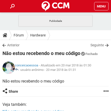
MENU
INÍCIO
JOGOS
WHATSAPP
DICAS
Fórum
Hardware
CELULAR
FACEBOOK
JOGOS
WHATSAPP
DOWNLOADS
Anterior
Seguinte
OUTLOOK
EXCEL
CELULAR
FACEBOOK
Não estou recebendo o meu código
INSTAGRAM
JOGOS
GMAIL
WHATSAPP
Fechado
FÓRUM
OUTLOOK
EXCEL
GUIA DE COMPRAS
CELULAR
FACEBOOK
conceicaoessoa
- Atualizado em 20 mar 2018 às 01:30
INSTAGRAM
JOGOS
GMAIL
WHATSAPP
GLOSSÁRIO
usuário anônimo -
20 mar 2018 às 01:31
OUTLOOK
EXCEL
GUIA DE COMPRAS
CELULAR
FACEBOOK
INSTAGRAM
JOGOS
GMAIL
WHATSAPP
Não estou recebendo o meu código
OUTLOOK
EXCEL
GUIA DE COMPRAS
CELULAR
FACEBOOK
Share
INSTAGRAM
GMAIL
OUTLOOK
EXCEL
GUIA DE COMPRAS
Veja também:
INSTAGRAM
GMAIL