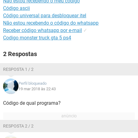
Não estou recebendo o meu código
GUIA DE COMPRAS
Código ascii
Código universal para desbloquear itel
Não estou recebendo o código do whatsapp
Receber código whatsapp por e-mail
✓
Codigo monster truck gta 5 ps4
2 Respostas
RESPOSTA 1 / 2
Perfil bloqueado
19 mar 2018 às 22:43
Código de qual programa?
RESPOSTA 2 / 2