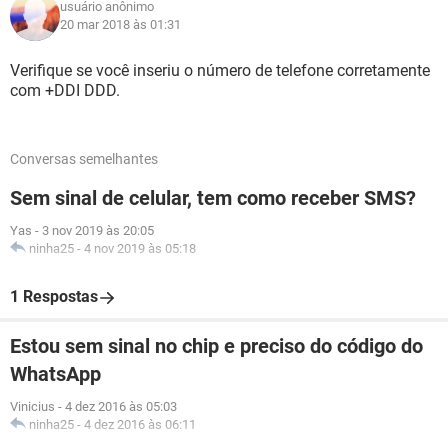
usuário anônimo
20 mar 2018 às 01:31
Verifique se você inseriu o número de telefone corretamente
com +DDI DDD.
Conversas semelhantes
Sem sinal de celular, tem como receber SMS?
Yas
-
3 nov 2019 às 20:05
ninha25
-
4 nov 2019 às 05:18
1 Respostas
Estou sem sinal no chip e preciso do código do
WhatsApp
Vinicius
-
4 dez 2016 às 05:03
ninha25
-
4 dez 2016 às 06:11