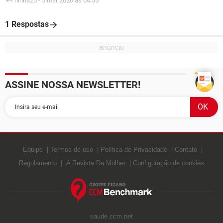
ninha25
-
5 mar 2020 às 04:55
1 Respostas
ASSINE NOSSA NEWSLETTER!
Equipe
Termos de uso
Política de Privacidade
Contato
Regulamento
A Revista Da Mulher
Configuração de cookies
saude.ccm.net