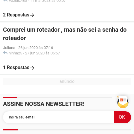
Vazluiz480
-
11 mai 2023 às 00:07
2 Respostas
Comprei um roteador , mas não sei a senha do
roteador
Juliana
-
26 jun 2020 às 07:16
ninha25
-
27 jun 2020 às 06:57
1 Respostas
ASSINE NOSSA NEWSLETTER!