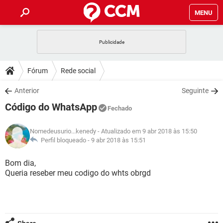
MENU
INÍCIO
JOGOS
WHATSAPP
DICAS
Fórum
Rede social
CELULAR
FACEBOOK
JOGOS
WHATSAPP
DOWNLOADS
Anterior
Seguinte
OUTLOOK
EXCEL
CELULAR
FACEBOOK
Código do WhatsApp
INSTAGRAM
JOGOS
GMAIL
WHATSAPP
Fechado
FÓRUM
OUTLOOK
EXCEL
GUIA DE COMPRAS
CELULAR
FACEBOOK
Nomedeusurio...kenedy
- Atualizado em 9 abr 2018 às 15:50
INSTAGRAM
JOGOS
GMAIL
WHATSAPP
GLOSSÁRIO
Perfil bloqueado -
9 abr 2018 às 15:51
OUTLOOK
EXCEL
GUIA DE COMPRAS
CELULAR
FACEBOOK
INSTAGRAM
JOGOS
GMAIL
WHATSAPP
Bom dia,
OUTLOOK
EXCEL
Queria reseber meu codigo do whts obrgd
GUIA DE COMPRAS
CELULAR
FACEBOOK
INSTAGRAM
GMAIL
OUTLOOK
EXCEL
GUIA DE COMPRAS
INSTAGRAM
GMAIL