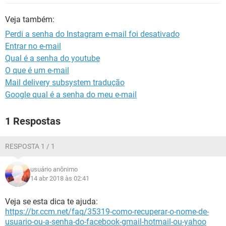
GUIA DE COMPRAS
Veja também:
Perdi a senha do Instagram e-mail foi desativado
Entrar no e-mail
Qual é a senha do youtube
O que é um e-mail
Mail delivery subsystem tradução
Google qual é a senha do meu e-mail
1 Respostas
RESPOSTA 1 / 1
usuário anônimo
14 abr 2018 às 02:41
Veja se esta dica te ajuda:
https://br.ccm.net/faq/35319-como-recuperar-o-nome-de-
usuario-ou-a-senha-do-facebook-gmail-hotmail-ou-yahoo