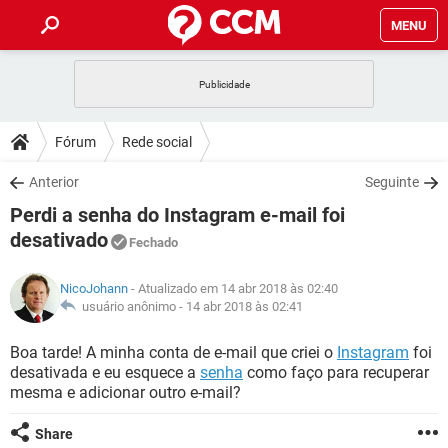
MENU
INÍCIO
JOGOS
WHATSAPP
DICAS
Fórum
Rede social
CELULAR
FACEBOOK
JOGOS
WHATSAPP
DOWNLOADS
Anterior
Seguinte
OUTLOOK
EXCEL
CELULAR
FACEBOOK
Perdi a senha do Instagram e-mail foi
INSTAGRAM
JOGOS
GMAIL
WHATSAPP
FÓRUM
OUTLOOK
EXCEL
desativado
Fechado
GUIA DE COMPRAS
CELULAR
FACEBOOK
INSTAGRAM
JOGOS
GMAIL
WHATSAPP
GLOSSÁRIO
OUTLOOK
EXCEL
NicoJohann
- Atualizado em 14 abr 2018 às 02:40
GUIA DE COMPRAS
CELULAR
FACEBOOK
usuário anônimo -
14 abr 2018 às 02:41
INSTAGRAM
JOGOS
GMAIL
WHATSAPP
OUTLOOK
EXCEL
Boa tarde! A minha conta de e-mail que criei o
Instagram
foi
GUIA DE COMPRAS
CELULAR
FACEBOOK
INSTAGRAM
GMAIL
desativada e eu esquece a
senha
como faço para recuperar
OUTLOOK
EXCEL
mesma e adicionar outro e-mail?
GUIA DE COMPRAS
INSTAGRAM
GMAIL
Share