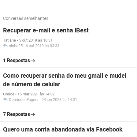
Conversas semelhantes
Recuperar e-mail e senha iBest
Tatiane
-
5 out 2019 às 10:31
ninha25
-
6 out 2019 às 03:34
1 Respostas
Como recuperar senha do meu gmail e mudei
de número de celular
Greice
-
16 mar 2021 às 14:32
DemissonFagner
-
24 jan 2023 às 14:01
7 Respostas
Quero uma conta abandonada via Facebook