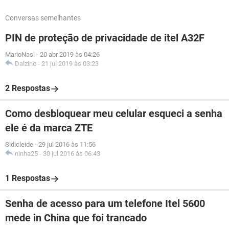
Conversas semelhantes
PIN de proteção de privacidade de itel A32F
MarioNasi
-
20 abr 2019 às 04:26
Dalzino
-
21 jul 2019 às 03:23
2 Respostas
Como desbloquear meu celular esqueci a senha
ele é da marca ZTE
Sidicleide
-
29 jul 2016 às 11:56
ninha25
-
30 jul 2016 às 06:43
1 Respostas
Senha de acesso para um telefone Itel 5600
mede in China que foi trancado