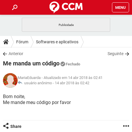
MENU
INÍCIO
JOGOS
WHATSAPP
DICAS
Fórum
Softwares e aplicativos
CELULAR
FACEBOOK
JOGOS
WHATSAPP
DOWNLOADS
Anterior
Seguinte
OUTLOOK
EXCEL
CELULAR
FACEBOOK
Me manda um código
INSTAGRAM
JOGOS
GMAIL
WHATSAPP
Fechado
FÓRUM
OUTLOOK
EXCEL
GUIA DE COMPRAS
CELULAR
FACEBOOK
MariaEduarda
- Atualizado em 14 abr 2018 às 02:41
INSTAGRAM
JOGOS
GMAIL
WHATSAPP
GLOSSÁRIO
usuário anônimo -
14 abr 2018 às 02:42
OUTLOOK
EXCEL
GUIA DE COMPRAS
CELULAR
FACEBOOK
INSTAGRAM
JOGOS
GMAIL
WHATSAPP
Bom noite,
OUTLOOK
EXCEL
Me mande meu código por favor
GUIA DE COMPRAS
CELULAR
FACEBOOK
INSTAGRAM
GMAIL
OUTLOOK
EXCEL
GUIA DE COMPRAS
INSTAGRAM
GMAIL
Share