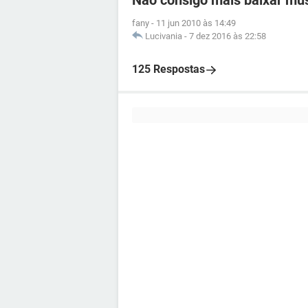
Não consigo mais baixar mu
fany
-
11 jun 2010 às 14:49
Lucivania
-
7 dez 2016 às 22:58
125 Respostas