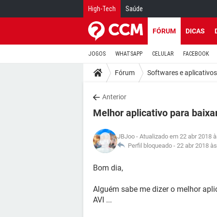
High-Tech
Saúde
FÓRUM
DICAS
JOGOS
WHATSAPP
CELULAR
FACEBOOK
Fórum
Softwares e aplicativos
Anterior
Melhor aplicativo para baixa
JBJoo
- Atualizado em 22 abr 2018 à
Perfil bloqueado -
22 abr 2018 às
Bom dia,
Alguém sabe me dizer o melhor aplic
AVI ...