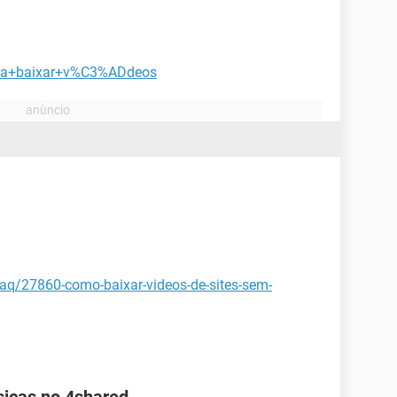
para+baixar+v%C3%ADdeos
faq/27860-como-baixar-videos-de-sites-sem-