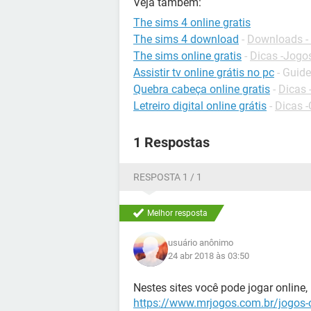
Veja também:
The sims 4 online gratis
The sims 4 download
-
Downloads -
The sims online gratis
-
Dicas -Jogos
Assistir tv online grátis no pc
- Guide
Quebra cabeça online gratis
-
Dicas 
Letreiro digital online grátis
-
Dicas -
1 Respostas
RESPOSTA 1 / 1
Melhor resposta
usuário anônimo
24 abr 2018 às 03:50
Nestes sites você pode jogar online
https://www.mrjogos.com.br/jogos-o