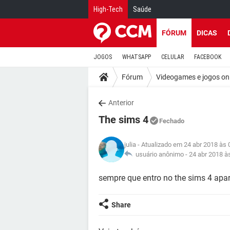
High-Tech
Saúde
FÓRUM
DICAS
JOGOS
WHATSAPP
CELULAR
FACEBOOK
Fórum
Videogames e jogos on
Anterior
The sims 4
Fechado
julia
- Atualizado em 24 abr 2018 às 
usuário anônimo -
24 abr 2018 à
sempre que entro no the sims 4 apar
Share