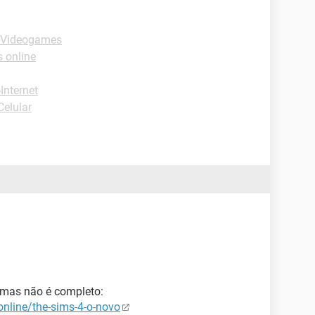
 Videogames
 online
-Internet
Celular
, mas não é completo:
nline/the-sims-4-o-novo