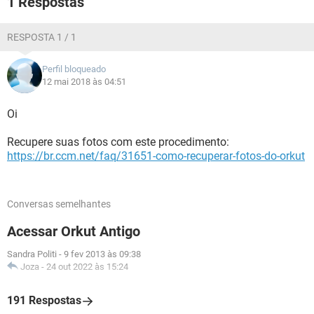
1 Respostas
GUIA DE COMPRAS
RESPOSTA 1 / 1
Perfil bloqueado
12 mai 2018 às 04:51
Oi
Recupere suas fotos com este procedimento:
https://br.ccm.net/faq/31651-como-recuperar-fotos-do-orkut
Conversas semelhantes
Acessar Orkut Antigo
Sandra Politi
-
9 fev 2013 às 09:38
Joza
-
24 out 2022 às 15:24
191 Respostas