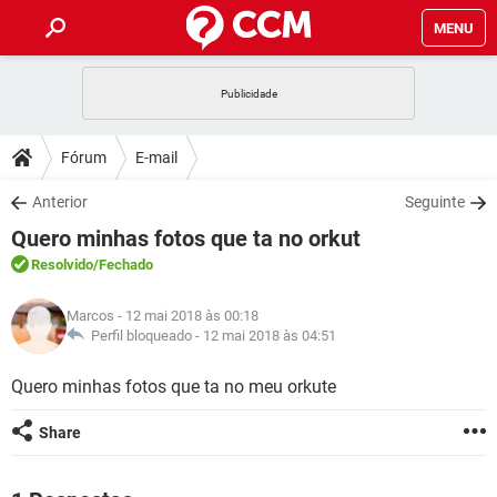
MENU
INÍCIO
JOGOS
WHATSAPP
DICAS
Fórum
E-mail
CELULAR
FACEBOOK
JOGOS
WHATSAPP
DOWNLOADS
Anterior
Seguinte
OUTLOOK
EXCEL
CELULAR
FACEBOOK
Quero minhas fotos que ta no orkut
INSTAGRAM
JOGOS
GMAIL
WHATSAPP
FÓRUM
OUTLOOK
EXCEL
Resolvido
/Fechado
GUIA DE COMPRAS
CELULAR
FACEBOOK
INSTAGRAM
JOGOS
GMAIL
WHATSAPP
GLOSSÁRIO
OUTLOOK
Marcos
- 12 mai 2018 às 00:18
EXCEL
GUIA DE COMPRAS
CELULAR
FACEBOOK
Perfil bloqueado -
12 mai 2018 às 04:51
INSTAGRAM
JOGOS
GMAIL
WHATSAPP
OUTLOOK
EXCEL
Quero minhas fotos que ta no meu orkute
GUIA DE COMPRAS
CELULAR
FACEBOOK
INSTAGRAM
GMAIL
OUTLOOK
EXCEL
Share
GUIA DE COMPRAS
INSTAGRAM
GMAIL