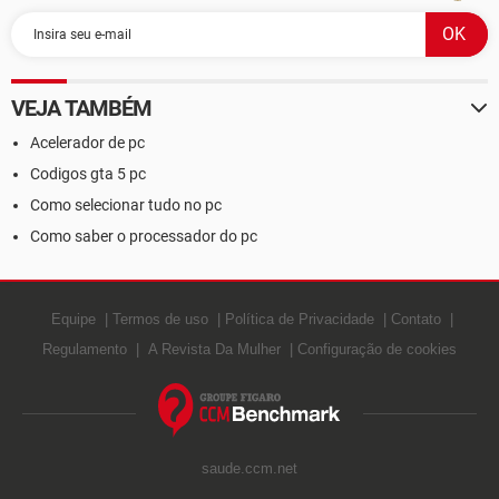
VEJA TAMBÉM
Acelerador de pc
Codigos gta 5 pc
Como selecionar tudo no pc
Como saber o processador do pc
Equipe
Termos de uso
Política de Privacidade
Contato
Regulamento
A Revista Da Mulher
Configuração de cookies
saude.ccm.net