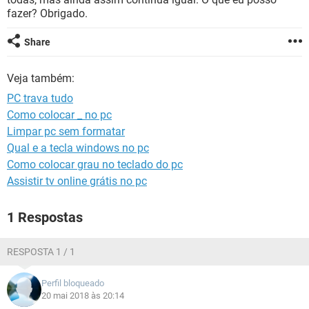
GUIA DE COMPRAS
fazer? Obrigado.
Share
Veja também:
PC trava tudo
Como colocar _ no pc
Limpar pc sem formatar
Qual e a tecla windows no pc
Como colocar grau no teclado do pc
Assistir tv online grátis no pc
1 Respostas
RESPOSTA 1 / 1
Perfil bloqueado
20 mai 2018 às 20:14