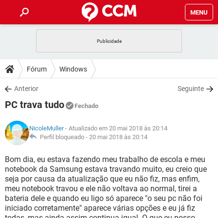
MENU
INÍCIO
JOGOS
WHATSAPP
DICAS
Fórum
Windows
CELULAR
FACEBOOK
JOGOS
WHATSAPP
DOWNLOADS
Anterior
Seguinte
OUTLOOK
EXCEL
CELULAR
FACEBOOK
PC trava tudo
INSTAGRAM
JOGOS
GMAIL
WHATSAPP
Fechado
FÓRUM
OUTLOOK
EXCEL
GUIA DE COMPRAS
CELULAR
FACEBOOK
NicoleMuller
- Atualizado em 20 mai 2018 às 20:14
INSTAGRAM
JOGOS
GMAIL
WHATSAPP
GLOSSÁRIO
Perfil bloqueado -
20 mai 2018 às 20:14
OUTLOOK
EXCEL
GUIA DE COMPRAS
CELULAR
FACEBOOK
INSTAGRAM
JOGOS
GMAIL
WHATSAPP
Bom dia, eu estava fazendo meu trabalho de escola e meu
OUTLOOK
EXCEL
notebook da Samsung estava travando muito, eu creio que
GUIA DE COMPRAS
CELULAR
FACEBOOK
seja por causa da atualização que eu não fiz, mas enfim,
INSTAGRAM
GMAIL
meu notebook travou e ele não voltava ao normal, tirei a
OUTLOOK
EXCEL
GUIA DE COMPRAS
bateria dele e quando eu ligo só aparece "o seu pc não foi
INSTAGRAM
GMAIL
iniciado corretamente" aparece várias opções e eu já fiz
todas, mas ainda assim continua igual. O que eu posso