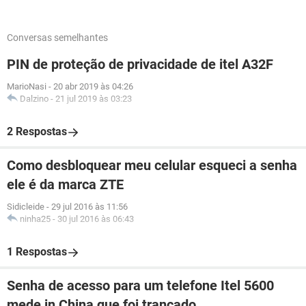
Conversas semelhantes
PIN de proteção de privacidade de itel A32F
MarioNasi
-
20 abr 2019 às 04:26
Dalzino
-
21 jul 2019 às 03:23
2 Respostas
Como desbloquear meu celular esqueci a senha
ele é da marca ZTE
Sidicleide
-
29 jul 2016 às 11:56
ninha25
-
30 jul 2016 às 06:43
1 Respostas
Senha de acesso para um telefone Itel 5600
mede in China que foi trancado