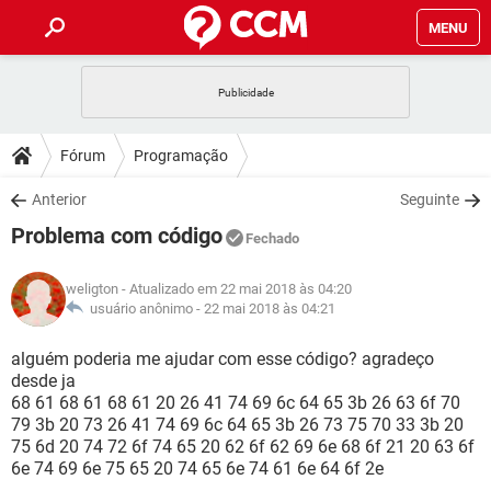
MENU
INÍCIO
JOGOS
WHATSAPP
DICAS
Fórum
Programação
CELULAR
FACEBOOK
JOGOS
WHATSAPP
DOWNLOADS
Anterior
Seguinte
OUTLOOK
EXCEL
CELULAR
FACEBOOK
Problema com código
INSTAGRAM
JOGOS
GMAIL
WHATSAPP
Fechado
FÓRUM
OUTLOOK
EXCEL
GUIA DE COMPRAS
CELULAR
FACEBOOK
weligton
- Atualizado em 22 mai 2018 às 04:20
INSTAGRAM
JOGOS
GMAIL
WHATSAPP
GLOSSÁRIO
usuário anônimo -
22 mai 2018 às 04:21
OUTLOOK
EXCEL
GUIA DE COMPRAS
CELULAR
FACEBOOK
INSTAGRAM
JOGOS
GMAIL
WHATSAPP
alguém poderia me ajudar com esse código? agradeço
OUTLOOK
EXCEL
desde ja
GUIA DE COMPRAS
CELULAR
FACEBOOK
68 61 68 61 68 61 20 26 41 74 69 6c 64 65 3b 26 63 6f 70
INSTAGRAM
GMAIL
79 3b 20 73 26 41 74 69 6c 64 65 3b 26 73 75 70 33 3b 20
OUTLOOK
EXCEL
GUIA DE COMPRAS
75 6d 20 74 72 6f 74 65 20 62 6f 62 69 6e 68 6f 21 20 63 6f
INSTAGRAM
GMAIL
6e 74 69 6e 75 65 20 74 65 6e 74 61 6e 64 6f 2e