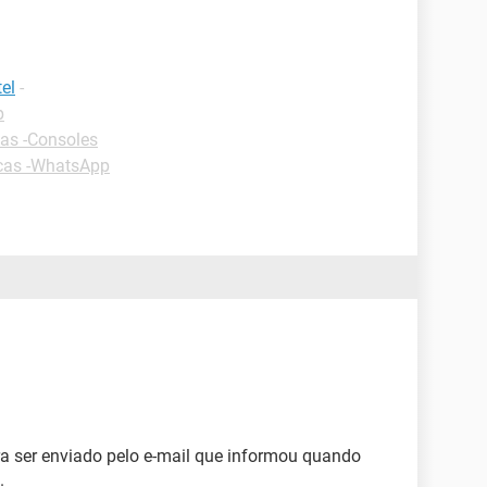
el
-
p
as -Consoles
cas -WhatsApp
ra ser enviado pelo e-mail que informou quando
.