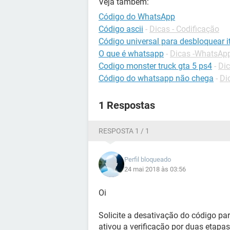
Veja também:
Código do WhatsApp
Código ascii
-
Dicas - Codificação
Código universal para desbloquear it
O que é whatsapp
-
Dicas -WhatsAp
Codigo monster truck gta 5 ps4
-
Dic
Código do whatsapp não chega
-
Di
1 Respostas
RESPOSTA 1 / 1
Perfil bloqueado
24 mai 2018 às 03:56
Oi
Solicite a desativação do código pa
ativou a verificação por duas etapas