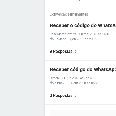
Conversas semelhantes
Receber o código do WhatsA
JoseVictorBezerra
-
30 mai 2018 às 05:43
Kaylane
-
8 jan 2021 às 20:59
9 Respostas
Receber código do WhatsApp
Rithele
-
30 jun 2018 às 09:32
ninha25
-
11 out 2020 às 06:22
3 Respostas