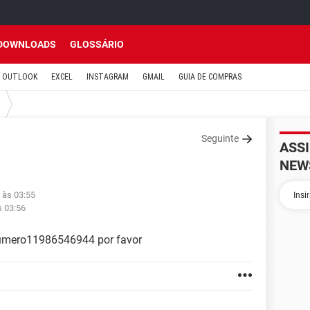
DOWNLOADS
GLOSSÁRIO
OUTLOOK
EXCEL
INSTAGRAM
GMAIL
GUIA DE COMPRAS
Seguinte
ASS
NEW
 às 03:55
s 03:56
número11986546944 por favor