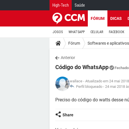
High-Tech
Saúde
FÓRUM
DICAS
JOGOS
WHATSAPP
CELULAR
FACEBOOK
Fórum
Softwares e aplicativos
Anterior
Código do WhatsApp
Fechado
wallace
- Atualizado em 24 mai 2018
Perfil bloqueado -
24 mai 2018 à
Preciso do código do watts desse 
Share