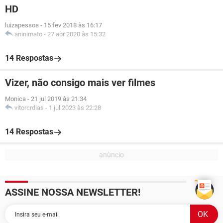
HD
luizapessoa
-
15 fev 2018 às 16:17
aninimato
-
27 abr 2020 às 15:32
14 Respostas
Vizer, não consigo mais ver filmes
Monica
-
21 jul 2019 às 21:34
vitorcrdias
-
1 jul 2023 às 22:28
14 Respostas
ASSINE NOSSA NEWSLETTER!