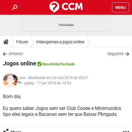
MENU
INÍCIO
JOGOS
WHATSAPP
DICAS
Fórum
Videogames e jogos online
CELULAR
FACEBOOK
JOGOS
WHATSAPP
DOWNLOADS
Anterior
Seguinte
OUTLOOK
EXCEL
CELULAR
FACEBOOK
Jogos online
INSTAGRAM
JOGOS
GMAIL
WHATSAPP
Resolvido
/Fechado
FÓRUM
OUTLOOK
EXCEL
GUIA DE COMPRAS
CELULAR
FACEBOOK
Lara
- Atualizado em 24 mai 2018 às 03:27
INSTAGRAM
JOGOS
GMAIL
WHATSAPP
GLOSSÁRIO
ygaby -
17 jun 2018 às 13:54
OUTLOOK
EXCEL
GUIA DE COMPRAS
CELULAR
FACEBOOK
INSTAGRAM
JOGOS
GMAIL
WHATSAPP
Bom dia,
OUTLOOK
EXCEL
GUIA DE COMPRAS
CELULAR
FACEBOOK
Eu quero saber Jogos sem ser Club Cooee e Minimundos
INSTAGRAM
GMAIL
tipo eles legais e Bacanas sem ter que Baixar Pbrigada
OUTLOOK
EXCEL
GUIA DE COMPRAS
INSTAGRAM
GMAIL