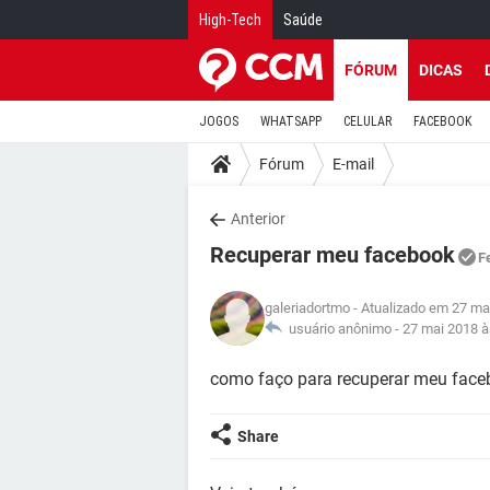
High-Tech
Saúde
FÓRUM
DICAS
JOGOS
WHATSAPP
CELULAR
FACEBOOK
Fórum
E-mail
Anterior
Recuperar meu facebook
F
galeriadortmo
- Atualizado em 27 ma
usuário anônimo -
27 mai 2018 à
como faço para recuperar meu fac
Share