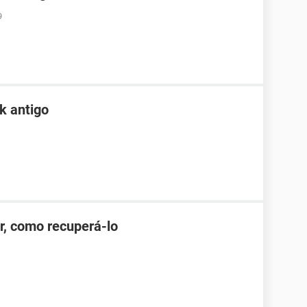
9
k antigo
r, como recuperá-lo