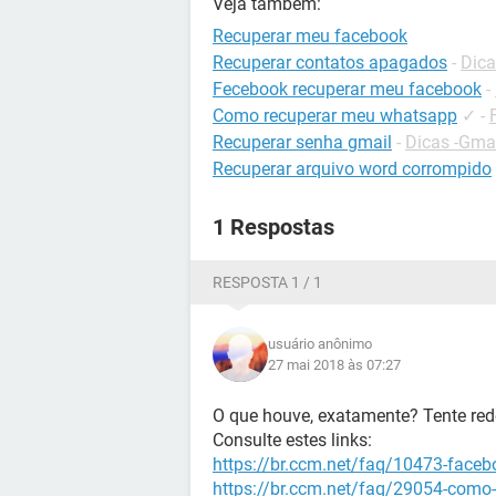
Veja também:
Recuperar meu facebook
Recuperar contatos apagados
-
Dica
Fecebook recuperar meu facebook
-
Como recuperar meu whatsapp
✓
-
Recuperar senha gmail
-
Dicas -Gma
Recuperar arquivo word corrompido
1 Respostas
RESPOSTA 1 / 1
usuário anônimo
27 mai 2018 às 07:27
O que houve, exatamente? Tente rede
Consulte estes links:
https://br.ccm.net/faq/10473-face
https://br.ccm.net/faq/29054-como