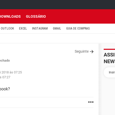
DOWNLOADS
GLOSSÁRIO
OUTLOOK
EXCEL
INSTAGRAM
GMAIL
GUIA DE COMPRAS
Seguinte
ASS
NEW
echado
i 2018 às 07:25
s 07:27
ebook?