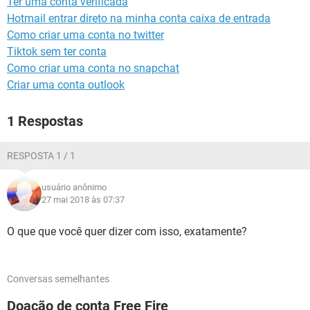
Ter uma conta verificada
GUIA DE COMPRAS
Hotmail entrar direto na minha conta caixa de entrada
Como criar uma conta no twitter
Tiktok sem ter conta
Como criar uma conta no snapchat
Criar uma conta outlook
1 Respostas
RESPOSTA 1 / 1
usuário anônimo
27 mai 2018 às 07:37
O que que você quer dizer com isso, exatamente?
Conversas semelhantes
Doação de conta Free Fire