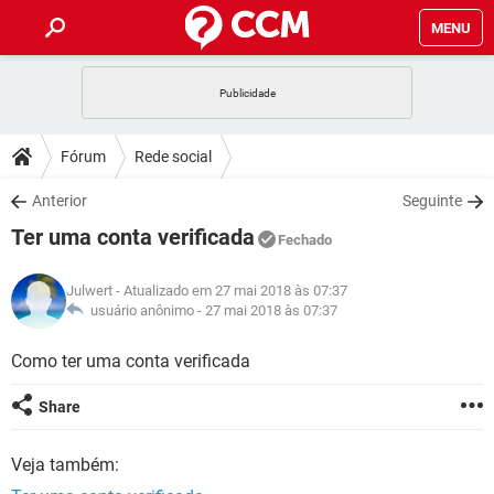
MENU
INÍCIO
JOGOS
WHATSAPP
DICAS
Fórum
Rede social
CELULAR
FACEBOOK
JOGOS
WHATSAPP
DOWNLOADS
Anterior
Seguinte
OUTLOOK
EXCEL
CELULAR
FACEBOOK
Ter uma conta verificada
INSTAGRAM
JOGOS
GMAIL
WHATSAPP
Fechado
FÓRUM
OUTLOOK
EXCEL
GUIA DE COMPRAS
CELULAR
FACEBOOK
Julwert
- Atualizado em 27 mai 2018 às 07:37
INSTAGRAM
JOGOS
GMAIL
WHATSAPP
GLOSSÁRIO
usuário anônimo -
27 mai 2018 às 07:37
OUTLOOK
EXCEL
GUIA DE COMPRAS
CELULAR
FACEBOOK
INSTAGRAM
JOGOS
GMAIL
WHATSAPP
Como ter uma conta verificada
OUTLOOK
EXCEL
GUIA DE COMPRAS
CELULAR
FACEBOOK
Share
INSTAGRAM
GMAIL
OUTLOOK
EXCEL
GUIA DE COMPRAS
Veja também:
INSTAGRAM
GMAIL