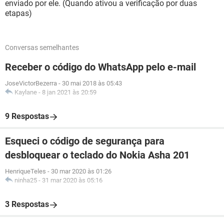
enviado por ele. (Quando ativou a verificação por duas
etapas)
Conversas semelhantes
Receber o código do WhatsApp pelo e-mail
JoseVictorBezerra
-
30 mai 2018 às 05:43
Kaylane
-
8 jan 2021 às 20:59
9 Respostas
Esqueci o código de segurança para
desbloquear o teclado do Nokia Asha 201
HenriqueTeles
-
30 mar 2020 às 01:26
ninha25
-
31 mar 2020 às 05:16
3 Respostas