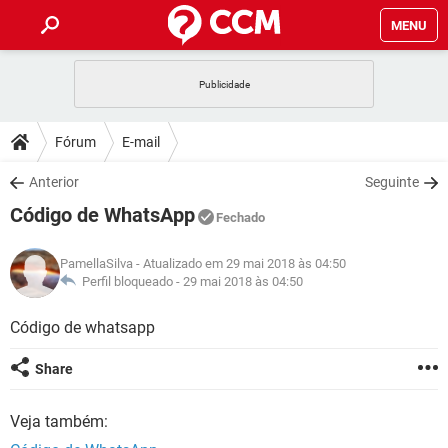
MENU
INÍCIO
JOGOS
WHATSAPP
DICAS
Fórum
E-mail
CELULAR
FACEBOOK
JOGOS
WHATSAPP
DOWNLOADS
Anterior
Seguinte
OUTLOOK
EXCEL
CELULAR
FACEBOOK
Código de WhatsApp
INSTAGRAM
JOGOS
GMAIL
WHATSAPP
Fechado
FÓRUM
OUTLOOK
EXCEL
GUIA DE COMPRAS
CELULAR
FACEBOOK
PamellaSilva
- Atualizado em 29 mai 2018 às 04:50
INSTAGRAM
JOGOS
GMAIL
WHATSAPP
GLOSSÁRIO
Perfil bloqueado -
29 mai 2018 às 04:50
OUTLOOK
EXCEL
GUIA DE COMPRAS
CELULAR
FACEBOOK
INSTAGRAM
JOGOS
GMAIL
WHATSAPP
Código de whatsapp
OUTLOOK
EXCEL
GUIA DE COMPRAS
CELULAR
FACEBOOK
Share
INSTAGRAM
GMAIL
OUTLOOK
EXCEL
GUIA DE COMPRAS
Veja também:
INSTAGRAM
GMAIL