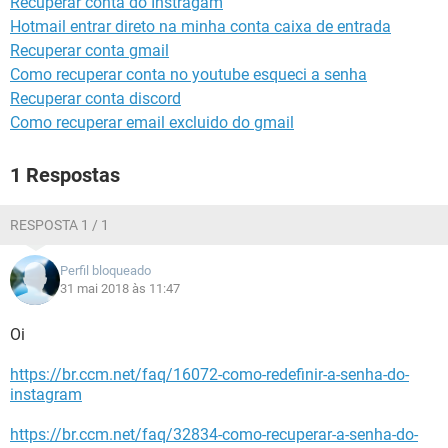
Recuperar conta do Instragam
GUIA DE COMPRAS
Hotmail entrar direto na minha conta caixa de entrada
Recuperar conta gmail
Como recuperar conta no youtube esqueci a senha
Recuperar conta discord
Como recuperar email excluido do gmail
1 Respostas
RESPOSTA 1 / 1
Perfil bloqueado
31 mai 2018 às 11:47
Oi
https://br.ccm.net/faq/16072-como-redefinir-a-senha-do-
instagram
https://br.ccm.net/faq/32834-como-recuperar-a-senha-do-