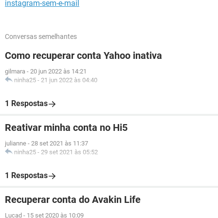
instagram-sem-e-mail
Conversas semelhantes
Como recuperar conta Yahoo inativa
gilmara
-
20 jun 2022 às 14:21
ninha25
-
21 jun 2022 às 04:40
1 Respostas
Reativar minha conta no Hi5
julianne
-
28 set 2021 às 11:37
ninha25
-
29 set 2021 às 05:52
1 Respostas
Recuperar conta do Avakin Life
Lucad
-
15 set 2020 às 10:09