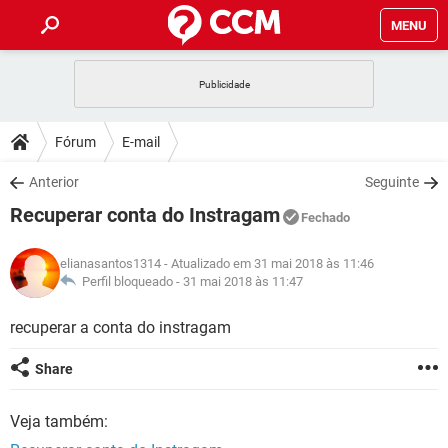
MENU
INÍCIO
JOGOS
WHATSAPP
DICAS
Fórum
E-mail
CELULAR
FACEBOOK
JOGOS
WHATSAPP
DOWNLOADS
Anterior
Seguinte
OUTLOOK
EXCEL
CELULAR
FACEBOOK
Recuperar conta do Instragam
INSTAGRAM
JOGOS
GMAIL
WHATSAPP
Fechado
FÓRUM
OUTLOOK
EXCEL
GUIA DE COMPRAS
CELULAR
FACEBOOK
elianasantos1314
- Atualizado em 31 mai 2018 às 11:46
INSTAGRAM
JOGOS
GMAIL
WHATSAPP
GLOSSÁRIO
Perfil bloqueado -
31 mai 2018 às 11:47
OUTLOOK
EXCEL
GUIA DE COMPRAS
CELULAR
FACEBOOK
INSTAGRAM
JOGOS
GMAIL
WHATSAPP
recuperar a conta do instragam
OUTLOOK
EXCEL
GUIA DE COMPRAS
CELULAR
FACEBOOK
Share
INSTAGRAM
GMAIL
OUTLOOK
EXCEL
GUIA DE COMPRAS
Veja também:
INSTAGRAM
GMAIL