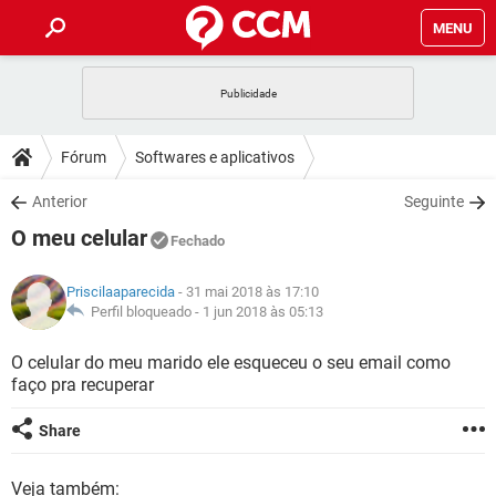
MENU
INÍCIO
JOGOS
WHATSAPP
DICAS
Fórum
Softwares e aplicativos
CELULAR
FACEBOOK
JOGOS
WHATSAPP
DOWNLOADS
Anterior
Seguinte
OUTLOOK
EXCEL
CELULAR
FACEBOOK
O meu celular
INSTAGRAM
JOGOS
GMAIL
WHATSAPP
Fechado
FÓRUM
OUTLOOK
EXCEL
GUIA DE COMPRAS
CELULAR
FACEBOOK
Priscilaaparecida
- 31 mai 2018 às 17:10
INSTAGRAM
JOGOS
GMAIL
WHATSAPP
GLOSSÁRIO
Perfil bloqueado -
1 jun 2018 às 05:13
OUTLOOK
EXCEL
GUIA DE COMPRAS
CELULAR
FACEBOOK
INSTAGRAM
JOGOS
GMAIL
WHATSAPP
O celular do meu marido ele esqueceu o seu email como
OUTLOOK
EXCEL
faço pra recuperar
GUIA DE COMPRAS
CELULAR
FACEBOOK
INSTAGRAM
GMAIL
OUTLOOK
EXCEL
Share
GUIA DE COMPRAS
INSTAGRAM
GMAIL
Veja também: