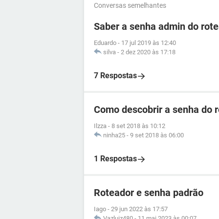
Conversas semelhantes
Saber a senha admin do ro
Eduardo
-
17 jul 2019 às 12:40
silva
-
2 dez 2020 às 17:18
7 Respostas
Como descobrir a senha do 
Ilzza
-
8 set 2018 às 10:12
ninha25
-
9 set 2018 às 06:00
1 Respostas
Roteador e senha padrão
Iago
-
29 jun 2022 às 17:57
Vazluiz480
-
11 mai 2023 às 00:07