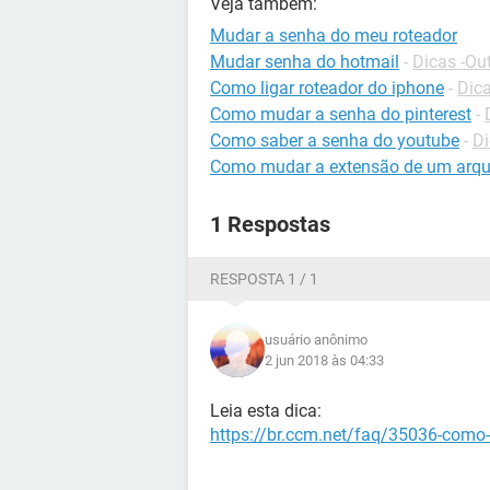
Veja também:
Mudar a senha do meu roteador
Mudar senha do hotmail
-
Dicas -Ou
Como ligar roteador do iphone
-
Dica
Como mudar a senha do pinterest
-
Como saber a senha do youtube
-
Di
Como mudar a extensão de um arqu
1 Respostas
RESPOSTA 1 / 1
usuário anônimo
2 jun 2018 às 04:33
Leia esta dica:
https://br.ccm.net/faq/35036-como-de