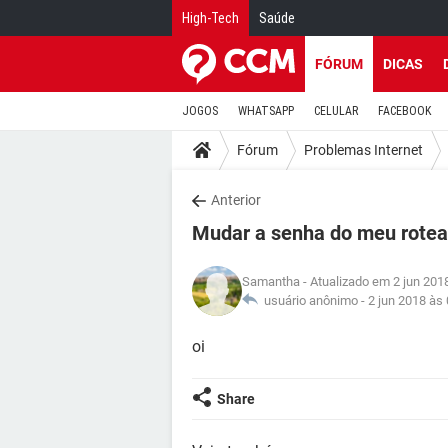
High-Tech
Saúde
FÓRUM
DICAS
JOGOS
WHATSAPP
CELULAR
FACEBOOK
Fórum
Problemas Internet
Anterior
Mudar a senha do meu rotea
Samantha
- Atualizado em 2 jun 201
usuário anônimo -
2 jun 2018 às
oi
Share