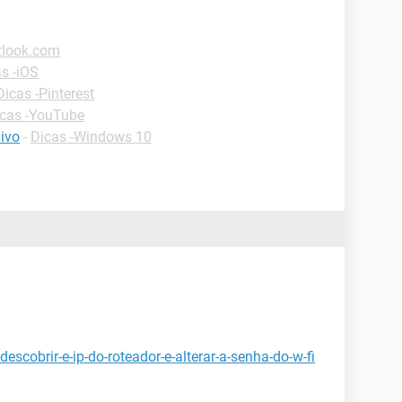
tlook.com
s -iOS
Dicas -Pinterest
cas -YouTube
ivo
-
Dicas -Windows 10
scobrir-e-ip-do-roteador-e-alterar-a-senha-do-w-fi