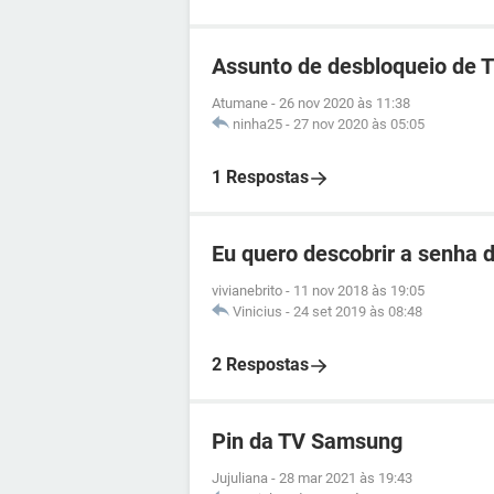
Assunto de desbloqueio de 
Atumane
-
26 nov 2020 às 11:38
ninha25
-
27 nov 2020 às 05:05
1 Respostas
Eu quero descobrir a senha d
vivianebrito
-
11 nov 2018 às 19:05
Vinicius
-
24 set 2019 às 08:48
2 Respostas
Pin da TV Samsung
Jujuliana
-
28 mar 2021 às 19:43