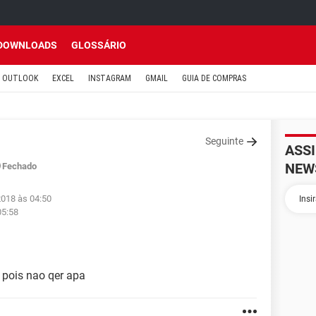
DOWNLOADS
GLOSSÁRIO
OUTLOOK
EXCEL
INSTAGRAM
GMAIL
GUIA DE COMPRAS
Seguinte
ASS
NEW
Fechado
2018 às 04:50
05:58
 pois nao qer apa