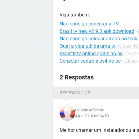
Veja também:
Não consigo conectar a TV
Brasil tv new v2 9.3 apk download
-
Não consigo colocar arroba no tecl
Qual a vida util de uma tv
-
Dicas -M
Assistir tv online grátis no pc
- Guide
Conectar controle ps4 no pc
-
Dicas 
2 Respostas
RESPOSTA 1 / 2
usuário anônimo
4 jun 2018 às 04:50
Melhor chamar um instalador ou a 