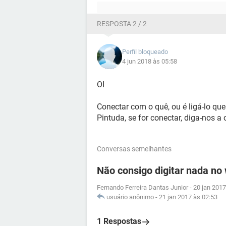
RESPOSTA 2 / 2
Perfil bloqueado
4 jun 2018 às 05:58
OI
Conectar com o quê, ou é ligá-lo qu
Pintuda, se for conectar, diga-nos a
Conversas semelhantes
Não consigo digitar nada no
Fernando Ferreira Dantas Junior
-
20 jan 2017
usuário anônimo
-
21 jan 2017 às 02:53
1 Respostas