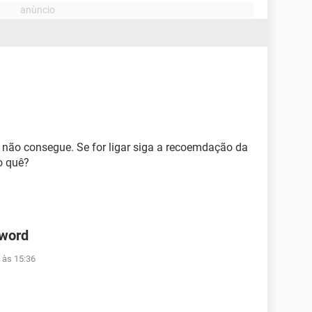
e não consegue. Se for ligar siga a recoemdação da
 o quê?
 word
 às 15:36