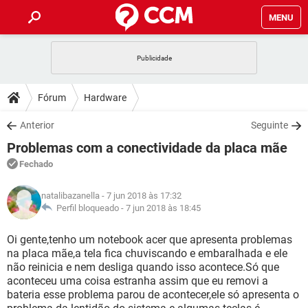
MENU
INÍCIO
JOGOS
WHATSAPP
DICAS
Fórum
Hardware
CELULAR
FACEBOOK
JOGOS
WHATSAPP
DOWNLOADS
Anterior
Seguinte
OUTLOOK
EXCEL
CELULAR
FACEBOOK
Problemas com a conectividade da placa mãe
INSTAGRAM
JOGOS
GMAIL
WHATSAPP
FÓRUM
OUTLOOK
EXCEL
Fechado
GUIA DE COMPRAS
CELULAR
FACEBOOK
INSTAGRAM
JOGOS
GMAIL
WHATSAPP
GLOSSÁRIO
OUTLOOK
natalibazanella
- 7 jun 2018 às 17:32
EXCEL
GUIA DE COMPRAS
CELULAR
FACEBOOK
Perfil bloqueado -
7 jun 2018 às 18:45
INSTAGRAM
JOGOS
GMAIL
WHATSAPP
OUTLOOK
EXCEL
Oi gente,tenho um notebook acer que apresenta problemas
GUIA DE COMPRAS
CELULAR
FACEBOOK
na placa mãe,a tela fica chuviscando e embaralhada e ele
INSTAGRAM
GMAIL
não reinicia e nem desliga quando isso acontece.Só que
OUTLOOK
EXCEL
GUIA DE COMPRAS
aconteceu uma coisa estranha assim que eu removi a
INSTAGRAM
GMAIL
bateria esse problema parou de acontecer,ele só apresenta o