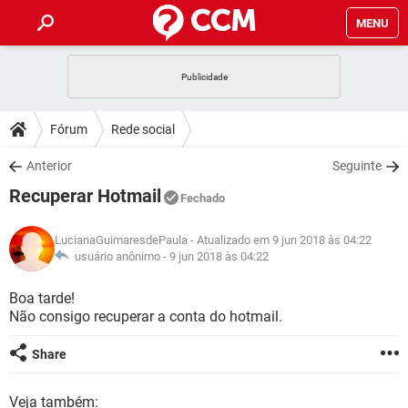
MENU
INÍCIO
JOGOS
WHATSAPP
DICAS
Fórum
Rede social
CELULAR
FACEBOOK
JOGOS
WHATSAPP
DOWNLOADS
Anterior
Seguinte
OUTLOOK
EXCEL
CELULAR
FACEBOOK
Recuperar Hotmail
INSTAGRAM
JOGOS
GMAIL
WHATSAPP
Fechado
FÓRUM
OUTLOOK
EXCEL
GUIA DE COMPRAS
CELULAR
FACEBOOK
LucianaGuimaresdePaula
- Atualizado em 9 jun 2018 às 04:22
INSTAGRAM
JOGOS
GMAIL
WHATSAPP
GLOSSÁRIO
usuário anônimo -
9 jun 2018 às 04:22
OUTLOOK
EXCEL
GUIA DE COMPRAS
CELULAR
FACEBOOK
INSTAGRAM
JOGOS
GMAIL
WHATSAPP
Boa tarde!
OUTLOOK
EXCEL
Não consigo recuperar a conta do hotmail.
GUIA DE COMPRAS
CELULAR
FACEBOOK
INSTAGRAM
GMAIL
OUTLOOK
EXCEL
Share
GUIA DE COMPRAS
INSTAGRAM
GMAIL
Veja também: