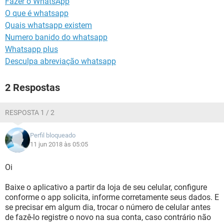
Fazer o WhatsApp
GUIA DE COMPRAS
O que é whatsapp
Quais whatsapp existem
Numero banido do whatsapp
Whatsapp plus
Desculpa abreviação whatsapp
2 Respostas
RESPOSTA 1 / 2
Perfil bloqueado
11 jun 2018 às 05:05
Oi
Baixe o aplicativo a partir da loja de seu celular, configure
conforme o app solicita, informe corretamente seus dados. E
se precisar em algum dia, trocar o número de celular antes
de fazê-lo registre o novo na sua conta, caso contrário não