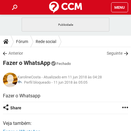
MENU
INÍCIO
JOGOS
WHATSAPP
DICAS
Fórum
Rede social
CELULAR
FACEBOOK
JOGOS
WHATSAPP
DOWNLOADS
Anterior
Seguinte
OUTLOOK
EXCEL
CELULAR
FACEBOOK
Fazer o WhatsApp
INSTAGRAM
JOGOS
GMAIL
WHATSAPP
Fechado
FÓRUM
OUTLOOK
EXCEL
GUIA DE COMPRAS
CELULAR
FACEBOOK
KarolineCosta
- Atualizado em 11 jun 2018 às 04:28
INSTAGRAM
JOGOS
GMAIL
WHATSAPP
GLOSSÁRIO
Perfil bloqueado -
11 jun 2018 às 05:05
OUTLOOK
EXCEL
GUIA DE COMPRAS
CELULAR
FACEBOOK
INSTAGRAM
JOGOS
GMAIL
WHATSAPP
Fazer o Whatsapp
OUTLOOK
EXCEL
GUIA DE COMPRAS
CELULAR
FACEBOOK
Share
INSTAGRAM
GMAIL
OUTLOOK
EXCEL
GUIA DE COMPRAS
Veja também:
INSTAGRAM
GMAIL