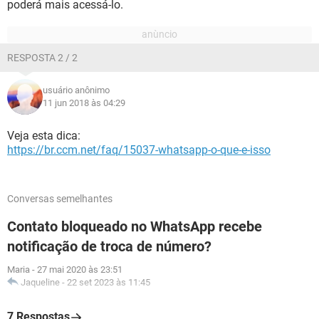
poderá mais acessá-lo.
RESPOSTA 2 / 2
usuário anônimo
11 jun 2018 às 04:29
Veja esta dica:
https://br.ccm.net/faq/15037-whatsapp-o-que-e-isso
Conversas semelhantes
Contato bloqueado no WhatsApp recebe
notificação de troca de número?
Maria
-
27 mai 2020 às 23:51
Jaqueline
-
22 set 2023 às 11:45
7 Respostas